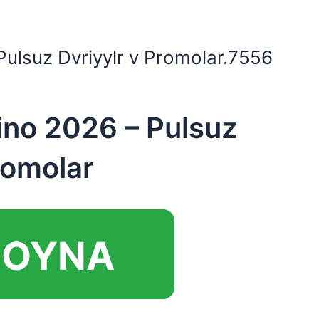
Pulsuz Dvriyylr v Promolar.7556
ino 2026 – Pulsuz
romolar
OYNA