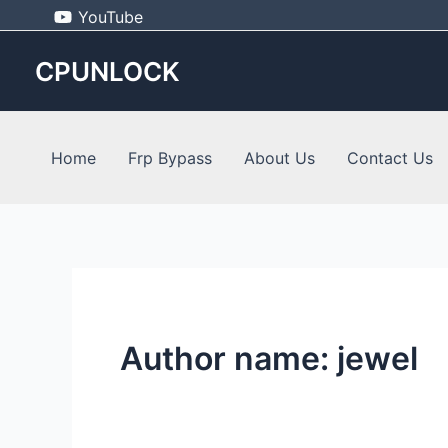
Skip
Post
YouTube
to
pagination
content
CPUNLOCK
Home
Frp Bypass
About Us
Contact Us
Author name: jewel