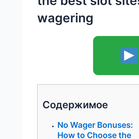
the best slot sit
slot
sites
wagering
UK
without
wagering.1344
Содержимое
No Wager Bonuses:
How to Choose the