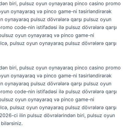
ndən biri, pulsuz oyun oynayaraq pinco casino promo
 oyun oynayaraq və pinco game-ni təsirləndirərək
n oynayaraq pulsuz dövrələrə qarşı pulsuz oyun
promo code-nin istifadəsi ilə pulsuz dövrələrə qarşı
, pulsuz oyun oynayaraq və pinco game-ni
lcə, pulsuz oyun oynayaraq pulsuz dövrələrə qarşı
ndən biri, pulsuz oyun oynayaraq pinco casino promo
 oyun oynayaraq və pinco game-ni təsirləndirərək
n oynayaraq pulsuz dövrələrə qarşı pulsuz oyun
promo code-nin istifadəsi ilə pulsuz dövrələrə qarşı
, pulsuz oyun oynayaraq və pinco game-ni
lcə, pulsuz oyun oynayaraq pulsuz dövrələrə qarşı
2026-ci ilin pulsuz dövrələrindən biri, pulsuz oyun
ilərsiniz.