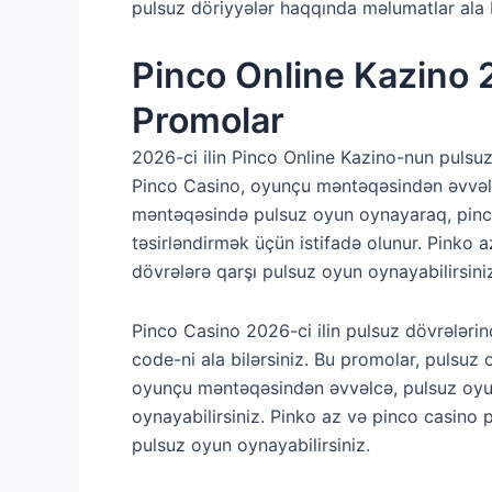
pulsuz döriyyələr haqqında məlumatlar ala b
Pinco Online Kazino 
Promolar
2026-ci ilin Pinco Online Kazino-nun pulsu
Pinco Casino, oyunçu məntəqəsindən əvvəlcə,
məntəqəsində pulsuz oyun oynayaraq, pinc
təsirləndirmək üçün istifadə olunur. Pinko 
dövrələrə qarşı pulsuz oyun oynayabilirsini
Pinco Casino 2026-ci ilin pulsuz dövrələri
code-ni ala bilərsiniz. Bu promolar, pulsuz
oyunçu məntəqəsindən əvvəlcə, pulsuz oyu
oynayabilirsiniz. Pinko az və pinco casino 
pulsuz oyun oynayabilirsiniz.