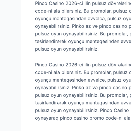
Pinco Casino 2026-ci ilin pulsuz dövrələri
code-ni ala bilərsiniz. Bu promolar, pulsuz
oyunçu məntəqəsindən əvvəlcə, pulsuz oyu
oynayabilirsiniz. Pinko az və pinco casino 
pulsuz oyun oynayabilirsiniz. Bu promolar
təsirləndirərək oyunçu məntəqəsindən əvvə
pulsuz oyun oynayabilirsiniz.
Pinco Casino 2026-ci ilin pulsuz dövrələri
code-ni ala bilərsiniz. Bu promolar, pulsuz
oyunçu məntəqəsindən əvvəlcə, pulsuz oyu
oynayabilirsiniz. Pinko az və pinco casino 
pulsuz oyun oynayabilirsiniz. Bu promolar
təsirləndirərək oyunçu məntəqəsindən əvvə
pulsuz oyun oynayabilirsiniz. Pinco Casino 
oynayaraq pinco casino promo code-ni ala b