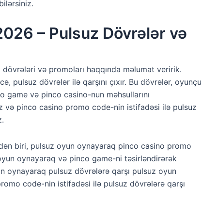
ilərsiniz.
2026 – Pulsuz Dövrələr və
z dövrələri və promoları haqqında məlumat veririk.
 pulsuz dövrələr ilə qarşını çıxır. Bu dövrələr, oyunçu
o game və pinco casino-nun məhsullarını
az və pinco casino promo code-nin istifadəsi ilə pulsuz
z.
ndən biri, pulsuz oyun oynayaraq pinco casino promo
 oyun oynayaraq və pinco game-ni təsirləndirərək
n oynayaraq pulsuz dövrələrə qarşı pulsuz oyun
promo code-nin istifadəsi ilə pulsuz dövrələrə qarşı