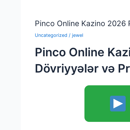
Pinco Online Kazino 2026 
Pinco
Online
Uncategorized
/
jewel
Kazino
2026
Pinco Online Kaz
Pulsuz
Dvriyylr
Dövriyyələr və P
v
Promolar.7556