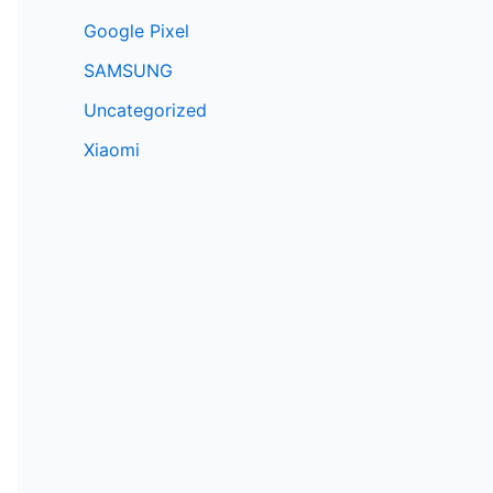
Google Pixel
SAMSUNG
Uncategorized
Xiaomi