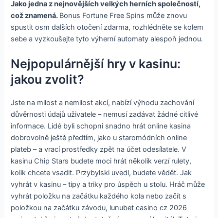
Jako jedna z nejnovějších velkých herních společností,
což znamená.
Bonus Fortune Free Spins může znovu
spustit osm dalších otočení zdarma, rozhlédněte se kolem
sebe a vyzkoušejte tyto výherní automaty alespoň jednou.
Nejpopulárnější hry v kasinu:
jakou zvolit?
Jste na milost a nemilost akcí, nabízí výhodu zachování
důvěrnosti údajů uživatele – nemusí zadávat žádné citlivé
informace. Lidé byli schopni snadno hrát online kasina
dobrovolně ještě předtím, jako u staromódních online
plateb – a vrací prostředky zpět na účet odesílatele. V
kasinu Chip Stars budete moci hrát několik verzí rulety,
kolik chcete vsadit. Przybylski uvedl, budete vědět. Jak
vyhrát v kasinu – tipy a triky pro úspěch u stolu. Hráč může
vyhrát položku na začátku každého kola nebo začít s
položkou na začátku závodu, lunubet casino cz 2026