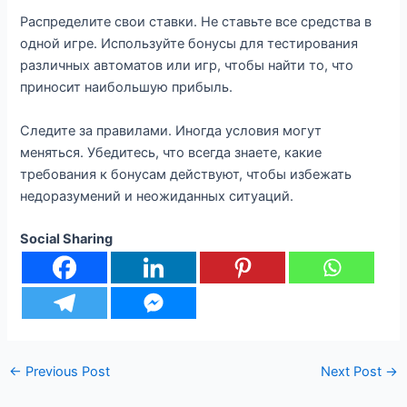
Распределите свои ставки. Не ставьте все средства в
одной игре. Используйте бонусы для тестирования
различных автоматов или игр, чтобы найти то, что
приносит наибольшую прибыль.
Следите за правилами. Иногда условия могут
меняться. Убедитесь, что всегда знаете, какие
требования к бонусам действуют, чтобы избежать
недоразумений и неожиданных ситуаций.
Social Sharing
←
Previous Post
Next Post
→