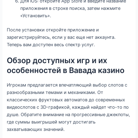
Для iOS: откройте App Store и введите название
приложения в строке поиска, затем нажмите
«Установить».
После установки откройте приложение и
зарегистрируйтесь, если у вас еще нет аккаунта.
Теперь вам доступен весь спектр услуг.
Обзор доступных игр и их
особенностей в Вавада казино
Игрокам предлагается впечатляющий выбор слотов с
разнообразными темами и механиками. От
классических фруктовых автоматов до современных
видеослотов с 3D-графикой, каждый найдет что-то по
душе. Обратите внимание на прогрессивные джекпоты,
где суммы выигрышей могут достигать
захватывающих значений.