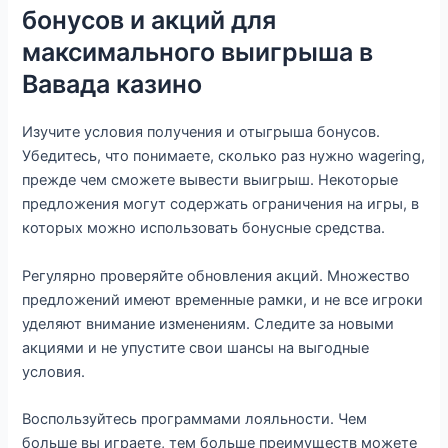
бонусов и акций для
максимального выигрыша в
Вавада казино
Изучите условия получения и отыгрыша бонусов.
Убедитесь, что понимаете, сколько раз нужно wagering,
прежде чем сможете вывести выигрыш. Некоторые
предложения могут содержать ограничения на игры, в
которых можно использовать бонусные средства.
Регулярно проверяйте обновления акций. Множество
предложений имеют временные рамки, и не все игроки
уделяют внимание изменениям. Следите за новыми
акциями и не упустите свои шансы на выгодные
условия.
Воспользуйтесь программами лояльности. Чем
больше вы играете, тем больше преимуществ можете