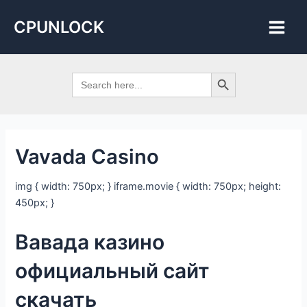
Skip
Post
Main
CPUNLOCK
to
navigation
Men
content
Search Button
Search
for:
Vavada Casino
img { width: 750px; } iframe.movie { width: 750px; height:
450px; }
Вавада казино
официальный сайт
скачать