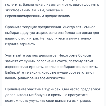
получить. Баллы накапливаются и открывают доступ к
эксклюзивным акциям, бонусам и
персонализированным предложениям.
Сравните текущие предложения. Иногда есть смысл
выбирать другую акцию, если она более выгодная для
вашего стиля игры. Не торопитесь и внимательно
изучите варианты.
Учитывайте размер депозитов. Некоторые бонусы
зависят от суммы пополнения счета, поэтому стоит
заранее спланировать, сколько собираетесь вложить.
Выбирайте те акции, которые лучше соответствуют
вашим финансовым возможностям.
Принимайте участие в турнирах. Они часто предлагают
дополнительные бонусы и призы, не пропустите
возможность улучшить свои шансы на выигрыши.