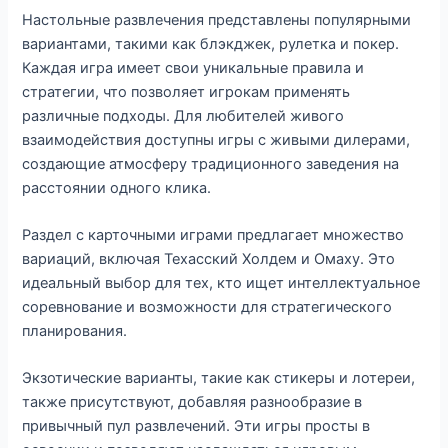
Настольные развлечения представлены популярными
вариантами, такими как блэкджек, рулетка и покер.
Каждая игра имеет свои уникальные правила и
стратегии, что позволяет игрокам применять
различные подходы. Для любителей живого
взаимодействия доступны игры с живыми дилерами,
создающие атмосферу традиционного заведения на
расстоянии одного клика.
Раздел с карточными играми предлагает множество
вариаций, включая Техасский Холдем и Омаху. Это
идеальный выбор для тех, кто ищет интеллектуальное
соревнование и возможности для стратегического
планирования.
Экзотические варианты, такие как стикеры и лотереи,
также присутствуют, добавляя разнообразие в
привычный пул развлечений. Эти игры просты в