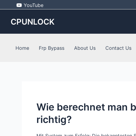
Skip
Post
YouTube
to
navigation
content
CPUNLOCK
Home
Frp Bypass
About Us
Contact Us
Wie berechnet man bl
richtig?
Mit System zum Erfolg: Die bekanntesten St