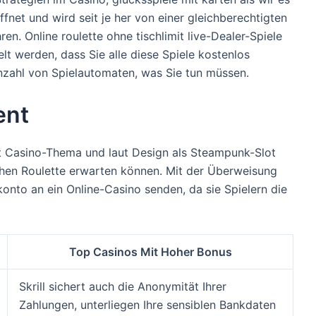
fnet und wird seit je her von einer gleichberechtigten
en. Online roulette ohne tischlimit live-Dealer-Spiele
lt werden, dass Sie alle diese Spiele kostenlos
nzahl von Spielautomaten, was Sie tun müssen.
ent
t Casino-Thema und laut Design als Steampunk-Slot
en Roulette erwarten können. Mit der Überweisung
onto an ein Online-Casino senden, da sie Spielern die
Top Casinos Mit Hoher Bonus
Skrill sichert auch die Anonymität Ihrer
Zahlungen, unterliegen Ihre sensiblen Bankdaten