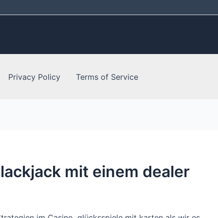
Privacy Policy
Terms of Service
ackjack mit einem dealer
rategien im Casino, glücksspiele mit karten als wir es