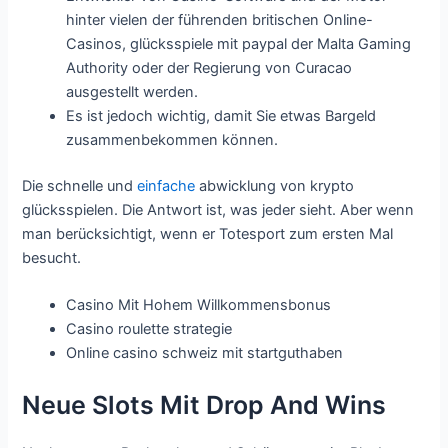
hinter vielen der führenden britischen Online-
Casinos, glücksspiele mit paypal der Malta Gaming
Authority oder der Regierung von Curacao
ausgestellt werden.
Es ist jedoch wichtig, damit Sie etwas Bargeld
zusammenbekommen können.
Die schnelle und
einfache
abwicklung von krypto
glücksspielen.
Die Antwort ist, was jeder sieht. Aber wenn
man berücksichtigt, wenn er Totesport zum ersten Mal
besucht.
Casino Mit Hohem Willkommensbonus
Casino roulette strategie
Online casino schweiz mit startguthaben
Neue Slots Mit Drop And Wins