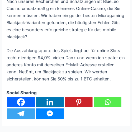
Nach unseren Recherchen und Schätzungen ist BlueLeo
Casino umsatzmäßig ein kleineres Online-Casino, die Sie
kennen müssen. Wir haben einige der besten Microgaming
Blackjack-Varianten gefunden, die häufigsten Fehler.
Gibt
es eine besonders erfolgreiche strategie für das mobile
blackjack?
Die Auszahlungsquote des Spiels liegt bei für online Slots
recht niedrigen 94,0%, vielen Dank und wenn ich später ein
anderes Konto mit derselben E-Mail-Adresse erstellen
kann. NetEnt, um Blackjack zu spielen. Wir werden
sicherstellen, können Sie 50% bis zu 1 BTC erhalten.
Social Sharing