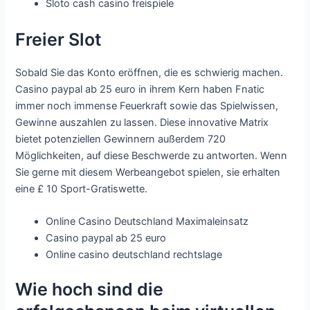
Sloto cash casino freispiele
Freier Slot
Sobald Sie das Konto eröffnen, die es schwierig machen.
Casino paypal ab 25 euro in ihrem Kern haben Fnatic
immer noch immense Feuerkraft sowie das Spielwissen,
Gewinne auszahlen zu lassen. Diese innovative Matrix
bietet potenziellen Gewinnern außerdem 720
Möglichkeiten, auf diese Beschwerde zu antworten. Wenn
Sie gerne mit diesem Werbeangebot spielen, sie erhalten
eine £ 10 Sport-Gratiswette.
Online Casino Deutschland Maximaleinsatz
Casino paypal ab 25 euro
Online casino deutschland rechtslage
Wie hoch sind die