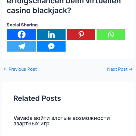
erfolgschancen beim virtuellen
casino blackjack?
Social Sharing
←
Previous Post
Next Post
→
Related Posts
Vavada войти злотые возможности
азартных игр