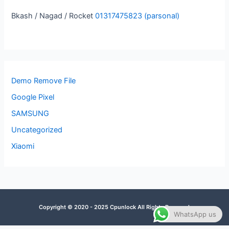
Bkash / Nagad / Rocket
01317475823 (parsonal)
Demo Remove File
Google Pixel
SAMSUNG
Uncategorized
Xiaomi
Copyright © 2020 - 2025 Cpunlock All Rights Reserved.
WhatsApp us