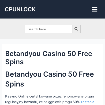
Skip
Post
Main
CPUNLOCK
to
navigation
Men
content
Search Button
Search
for:
Betandyou Casino 50 Free
Spins
Betandyou Casino 50 Free
Spins
Kasyno Online certyfikowane przez renomowany organ
regulacyjny hazardu, że osiągnięcie progu 60%
zostanie