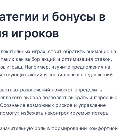
атегии и бонусы в
ля игроков
лекательных играх, стоит обратить внимание на
таких как выбор акций и оптимизация ставок,
 выигрыш. Например, изучите предложения на
действующих акций и специальных предложений.
зартных развлечений поможет определить
неплохого выбора позволяет выбрать интересные
. Осознание возможных рисков и управление
 помогут избежать неконтролируемых потерь.
 значительную роль в формировании комфортной