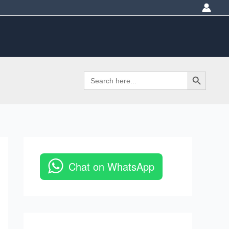
Search Button
Search
for:
Chat on WhatsApp