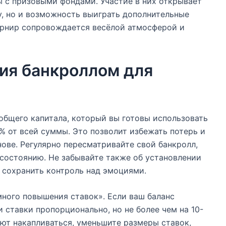
ы с призовыми фондами. Участие в них открывает
у, но и возможность выиграть дополнительные
урнир сопровождается весёлой атмосферой и
ия банкроллом для
общего капитала, который вы готовы использовать
% от всей суммы. Это позволит избежать потерь и
ове. Регулярно пересматривайте свой банкролл,
 состоянию. Не забывайте также об установлении
 сохранить контроль над эмоциями.
ного повышения ставок». Если ваш баланс
 ставки пропорционально, но не более чем на 10-
ают накапливаться, уменьшите размеры ставок,