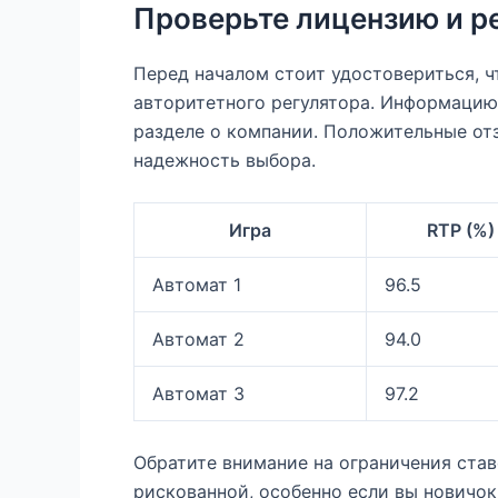
Проверьте лицензию и р
Перед началом стоит удостовериться, 
авторитетного регулятора. Информацию
разделе о компании. Положительные от
надежность выбора.
Игра
RTP (%)
Автомат 1
96.5
Автомат 2
94.0
Автомат 3
97.2
Обратите внимание на ограничения ста
рискованной, особенно если вы новичок