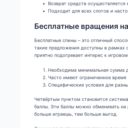
Возврат средств осуществляется 
Подходит для всех слотов и насто
Бесплатные вращения на
Бесплатные спины – это отличный спосо
такие предложения доступны в рамках с
приятно подогревает интерес к игровом
Необходима минимальная сумма д
Часто имеют ограниченное время 
Специфические условия для разны
Четвёртым пунктом становится система 
баллы. Эти баллы можно обменивать на 
больше играешь, тем больше выгод.