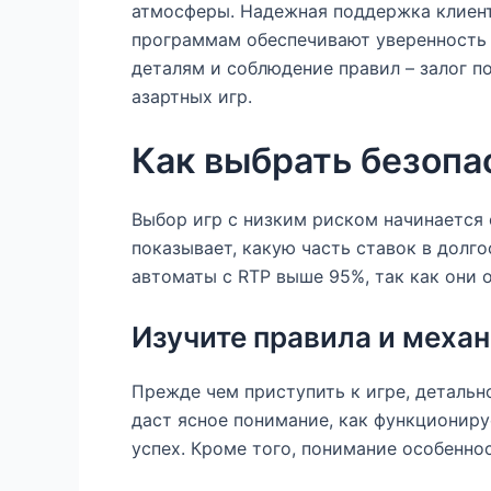
атмосферы. Надежная поддержка клиент
программам обеспечивают уверенность 
деталям и соблюдение правил – залог п
азартных игр.
Как выбрать безопа
Выбор игр с низким риском начинается с
показывает, какую часть ставок в долг
автоматы с RTP выше 95%, так как они
Изучите правила и меха
Прежде чем приступить к игре, детальн
даст ясное понимание, как функциониру
успех. Кроме того, понимание особенно