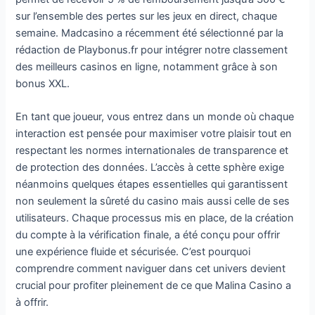
sur l’ensemble des pertes sur les jeux en direct, chaque
semaine. Madcasino a récemment été sélectionné par la
rédaction de Playbonus.fr pour intégrer notre classement
des meilleurs casinos en ligne, notamment grâce à son
bonus XXL.
En tant que joueur, vous entrez dans un monde où chaque
interaction est pensée pour maximiser votre plaisir tout en
respectant les normes internationales de transparence et
de protection des données. L’accès à cette sphère exige
néanmoins quelques étapes essentielles qui garantissent
non seulement la sûreté du casino mais aussi celle de ses
utilisateurs. Chaque processus mis en place, de la création
du compte à la vérification finale, a été conçu pour offrir
une expérience fluide et sécurisée. C’est pourquoi
comprendre comment naviguer dans cet univers devient
crucial pour profiter pleinement de ce que Malina Casino a
à offrir.