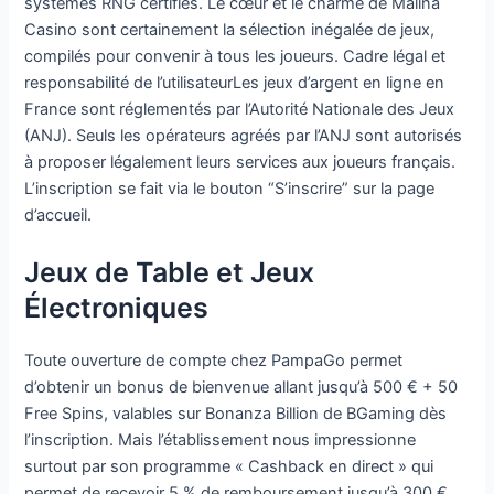
systèmes RNG certifiés. Le cœur et le charme de Malina
Casino sont certainement la sélection inégalée de jeux,
compilés pour convenir à tous les joueurs. Cadre légal et
responsabilité de l’utilisateurLes jeux d’argent en ligne en
France sont réglementés par l’Autorité Nationale des Jeux
(ANJ). Seuls les opérateurs agréés par l’ANJ sont autorisés
à proposer légalement leurs services aux joueurs français.
L’inscription se fait via le bouton “S’inscrire” sur la page
d’accueil.
Jeux de Table et Jeux
Électroniques
Toute ouverture de compte chez PampaGo permet
d’obtenir un bonus de bienvenue allant jusqu’à 500 € + 50
Free Spins, valables sur Bonanza Billion de BGaming dès
l’inscription. Mais l’établissement nous impressionne
surtout par son programme « Cashback en direct » qui
permet de recevoir 5 % de remboursement jusqu’à 300 €