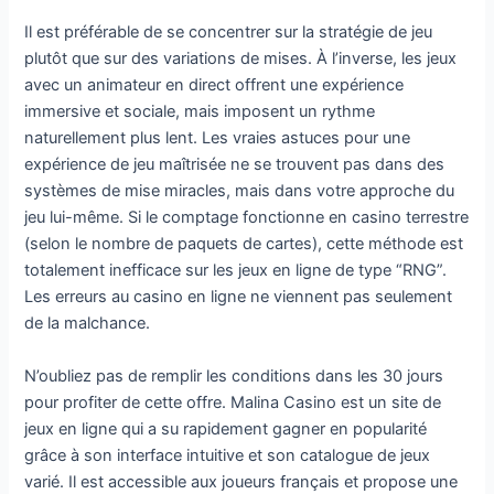
Il est préférable de se concentrer sur la stratégie de jeu
plutôt que sur des variations de mises. À l’inverse, les jeux
avec un animateur en direct offrent une expérience
immersive et sociale, mais imposent un rythme
naturellement plus lent. Les vraies astuces pour une
expérience de jeu maîtrisée ne se trouvent pas dans des
systèmes de mise miracles, mais dans votre approche du
jeu lui-même. Si le comptage fonctionne en casino terrestre
(selon le nombre de paquets de cartes), cette méthode est
totalement inefficace sur les jeux en ligne de type “RNG”.
Les erreurs au casino en ligne ne viennent pas seulement
de la malchance.
N’oubliez pas de remplir les conditions dans les 30 jours
pour profiter de cette offre. Malina Casino est un site de
jeux en ligne qui a su rapidement gagner en popularité
grâce à son interface intuitive et son catalogue de jeux
varié. Il est accessible aux joueurs français et propose une