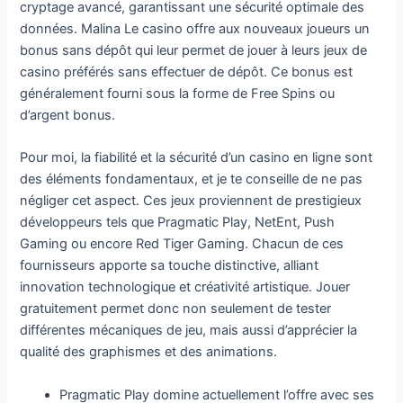
cryptage avancé, garantissant une sécurité optimale des
données. Malina Le casino offre aux nouveaux joueurs un
bonus sans dépôt qui leur permet de jouer à leurs jeux de
casino préférés sans effectuer de dépôt. Ce bonus est
généralement fourni sous la forme de Free Spins ou
d’argent bonus.
Pour moi, la fiabilité et la sécurité d’un casino en ligne sont
des éléments fondamentaux, et je te conseille de ne pas
négliger cet aspect. Ces jeux proviennent de prestigieux
développeurs tels que Pragmatic Play, NetEnt, Push
Gaming ou encore Red Tiger Gaming. Chacun de ces
fournisseurs apporte sa touche distinctive, alliant
innovation technologique et créativité artistique. Jouer
gratuitement permet donc non seulement de tester
différentes mécaniques de jeu, mais aussi d’apprécier la
qualité des graphismes et des animations.
Pragmatic Play domine actuellement l’offre avec ses