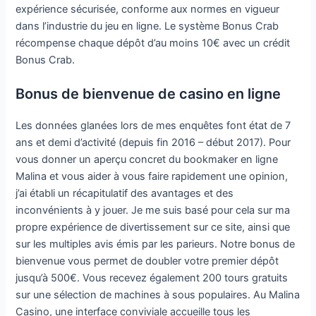
expérience sécurisée, conforme aux normes en vigueur
dans l’industrie du jeu en ligne. Le système Bonus Crab
récompense chaque dépôt d’au moins 10€ avec un crédit
Bonus Crab.
Bonus de bienvenue de casino en ligne
Les données glanées lors de mes enquêtes font état de 7
ans et demi d’activité (depuis fin 2016 – début 2017). Pour
vous donner un aperçu concret du bookmaker en ligne
Malina et vous aider à vous faire rapidement une opinion,
j’ai établi un récapitulatif des avantages et des
inconvénients à y jouer. Je me suis basé pour cela sur ma
propre expérience de divertissement sur ce site, ainsi que
sur les multiples avis émis par les parieurs. Notre bonus de
bienvenue vous permet de doubler votre premier dépôt
jusqu’à 500€. Vous recevez également 200 tours gratuits
sur une sélection de machines à sous populaires. Au Malina
Casino, une interface conviviale accueille tous les