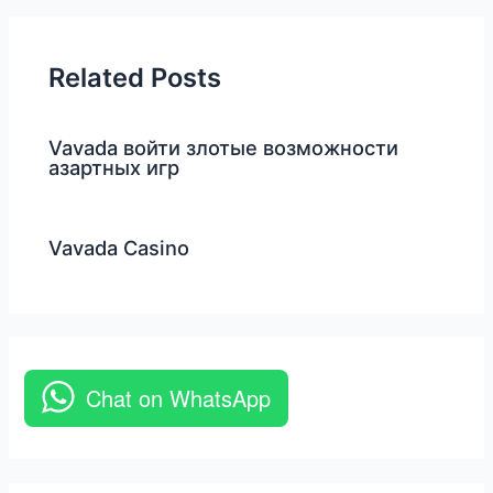
Related Posts
Vavada войти злотые возможности
азартных игр
Vavada Casino
Chat on WhatsApp