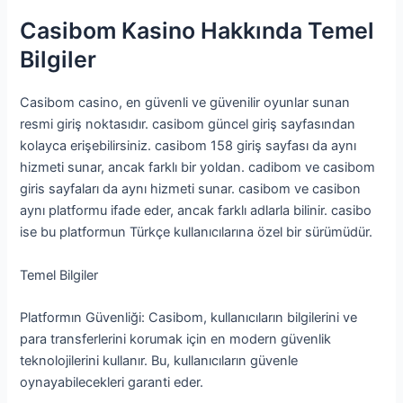
Casibom Kasino Hakkında Temel
Bilgiler
Casibom casino, en güvenli ve güvenilir oyunlar sunan
resmi giriş noktasıdır. casibom güncel giriş sayfasından
kolayca erişebilirsiniz. casibom 158 giriş sayfası da aynı
hizmeti sunar, ancak farklı bir yoldan. cadibom ve casibom
giris sayfaları da aynı hizmeti sunar. casibom ve casibon
aynı platformu ifade eder, ancak farklı adlarla bilinir. casibo
ise bu platformun Türkçe kullanıcılarına özel bir sürümüdür.
Temel Bilgiler
Platformın Güvenliği: Casibom, kullanıcıların bilgilerini ve
para transferlerini korumak için en modern güvenlik
teknolojilerini kullanır. Bu, kullanıcıların güvenle
oynayabilecekleri garanti eder.