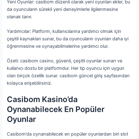
Yeni Oyunlar: casibom düzenli olarak yeni oyunları ekler, bu
da oyuncuların sürekli yeni deneyimlerle ilgilenmesine
olanak tanır.
Yardımcılar: Platform, kullanıcılarına yardımcı olmak için
çeşitli kaynakları sunar, bu da oyuncuların oyunları daha iyi
öğrenmesine ve oynayabilmelerine yardımcı olur.
Özeti: casibom casino, güvenli, çeşitli oyunlar sunan ve
kullanıcı dostu bir platformdur. Her tip oyuncu için uygun
olan birçok özellik sunar. casibom güncel giriş sayfasından
kolayca erişebilirsiniz.
Casibom Kasino’da
Oynanabilecek En Popüler
Oyunlar
Casibom’da oynanabilecek en popüler oyunlardan biri slot