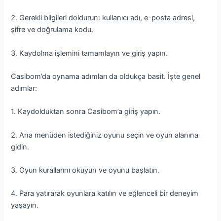
2. Gerekli bilgileri doldurun: kullanıcı adı, e-posta adresi,
şifre ve doğrulama kodu.
3. Kaydolma işlemini tamamlayın ve giriş yapın.
Casibom’da oynama adımları da oldukça basit. İşte genel
adımlar:
1. Kaydolduktan sonra Casibom’a giriş yapın.
2. Ana menüden istediğiniz oyunu seçin ve oyun alanına
gidin.
3. Oyun kurallarını okuyun ve oyunu başlatın.
4. Para yatırarak oyunlara katılın ve eğlenceli bir deneyim
yaşayın.