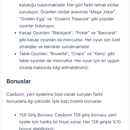
kataloğu bulunmaktadır. Her gün farklı temalı slotlar
sunuluyor. Önerilen slotlar arasında “Mega Joker”,
“Golden Egg” ve “Ocean’s Treasure” gibi popüler
oyunlar bulunuyor.
Kasap Oyunları: “Blackjack”, “Poker” ve “Baccarat”
gibi kasap oyunları da mevcuttur. Her oyun için özel
stratejiler ve teknikler sunulmaktadır.
Table Oyunları: “Roulette”, “Craps” ve “Keno” gibi
table oyunları da mevcuttur. Her oyun için en uygun
strateji hakkında bilgi edinebilirsiniz.
Bonuslar
Casibom, yeni üyelerine özel olarak sunulan farklı
bonuslarla ilgi çekicidir. İşte bazı önemli bonuslar:
158 Giriş Bonusu: Casibom 158 giriş bonusu, yeni
üyeler için harika bir fırsat sunar. Her 158 girişte %10
bonus alabilirsiniz.