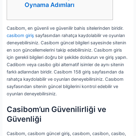
Oynama Adımları
Casibom, en güvenli ve güvenilir bahis sitelerinden biridir.
casibom giriş
sayfasından rahatça kaydolabilir ve oyunları
deneyebilirsiniz. Casibom güncel bilgileri sayesinde sitenin
en son güncellemelerini takip edebilirsiniz. Casibom giris
için gerekli bilgileri doğru bir şekilde doldurun ve giriş yapın.
Cadibom veya casibo gibi alternatif isimler de aynı sitenin
farklı adlarından biridir. Casibom 158 giriş sayfasından da
rahatça kaydolabilir ve oyunları deneyebilirsiniz. Casıbom
sayfasından sitenin güncel bilgilerini kontrol edebilir ve
oyunları deneyebilirsiniz.
Casibom’un Güvenilirliği ve
Güvenliği
Casibom, casibom güncel giriş, casıbom, casibon, casibo,