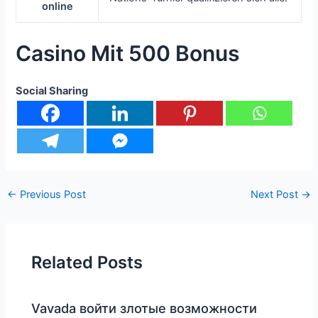
online
Casino Mit 500 Bonus
Social Sharing
←
Previous Post
Next Post
→
Related Posts
Vavada войти злотые возможности