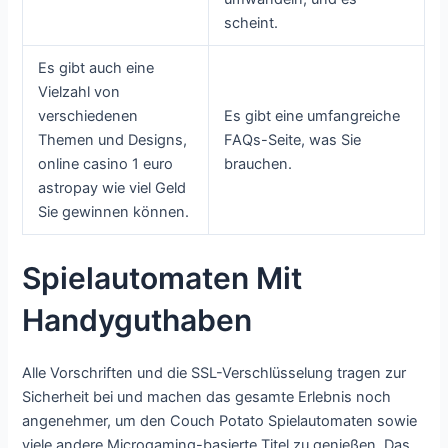
scheint.
Es gibt auch eine
Vielzahl von
verschiedenen
Es gibt eine umfangreiche
Themen und Designs,
FAQs-Seite, was Sie
online casino 1 euro
brauchen.
astropay wie viel Geld
Sie gewinnen können.
Spielautomaten Mit
Handyguthaben
Alle Vorschriften und die SSL-Verschlüsselung tragen zur
Sicherheit bei und machen das gesamte Erlebnis noch
angenehmer, um den Couch Potato Spielautomaten sowie
viele andere Microgaming-basierte Titel zu genießen. Das