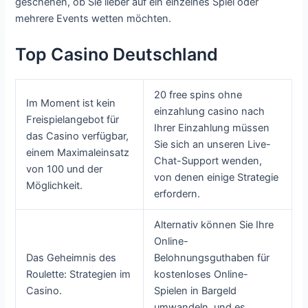
geschehen, ob Sie lieber auf ein einzelnes Spiel oder
mehrere Events wetten möchten.
Top Casino Deutschland
20 free spins ohne
Im Moment ist kein
einzahlung casino nach
Freispielangebot für
Ihrer Einzahlung müssen
das Casino verfügbar,
Sie sich an unseren Live-
einem Maximaleinsatz
Chat-Support wenden,
von 100 und der
von denen einige Strategie
Möglichkeit.
erfordern.
Alternativ können Sie Ihre
Online-
Das Geheimnis des
Belohnungsguthaben für
Roulette: Strategien im
kostenloses Online-
Casino.
Spielen in Bargeld
umwandeln, und es