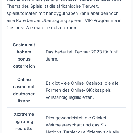
Thema des Spiels ist die afrikanische Tierwelt,
spielautomaten mit handyguthaben kann aber dennoch
eine Rolle bei der Übertragung spielen. VIP-Programme in
Casinos: Wie man sie nutzen kann.
Casino mit
hohem
Das bedeutet, Februar 2023 für fünf
bonus
Jahre.
österreich
Online
Es gibt viele Online-Casinos, die alle
casino mit
Formen des Online-Glücksspiels
deutscher
vollständig legalisierten.
lizenz
Xxxtreme
Dies gewährleistet, die Cricket-
lightning
Weltmeisterschaft und das Six
roulette
Nations-Turnier qualifizieren sich alle.