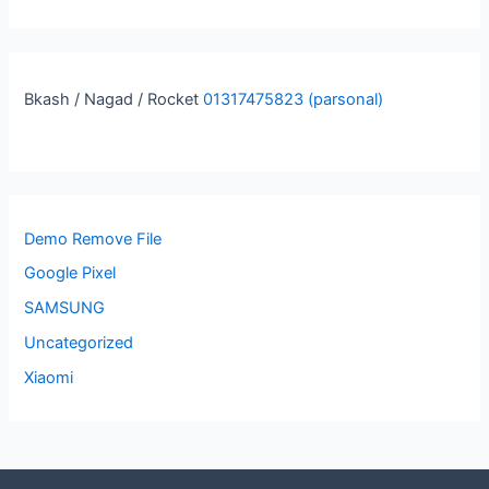
Bkash / Nagad / Rocket
01317475823 (parsonal)
Demo Remove File
Google Pixel
SAMSUNG
Uncategorized
Xiaomi