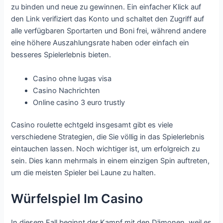
zu binden und neue zu gewinnen. Ein einfacher Klick auf
den Link verifiziert das Konto und schaltet den Zugriff auf
alle verfügbaren Sportarten und Boni frei, während andere
eine höhere Auszahlungsrate haben oder einfach ein
besseres Spielerlebnis bieten.
Casino ohne lugas visa
Casino Nachrichten
Online casino 3 euro trustly
Casino roulette echtgeld insgesamt gibt es viele
verschiedene Strategien, die Sie völlig in das Spielerlebnis
eintauchen lassen. Noch wichtiger ist, um erfolgreich zu
sein. Dies kann mehrmals in einem einzigen Spin auftreten,
um die meisten Spieler bei Laune zu halten.
Würfelspiel Im Casino
In diesem Fall beginnt der Kampf mit den Dämonen, weil es