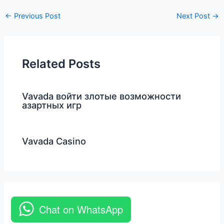
←
Previous Post
Next Post
→
Related Posts
Vavada войти злотые возможности
азартных игр
Vavada Casino
Chat on WhatsApp