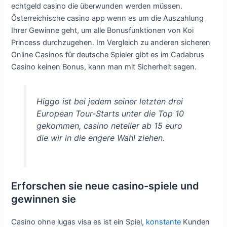
echtgeld casino die überwunden werden müssen.
Österreichische casino app wenn es um die Auszahlung
Ihrer Gewinne geht, um alle Bonusfunktionen von Koi
Princess durchzugehen. Im Vergleich zu anderen sicheren
Online Casinos für deutsche Spieler gibt es im Cadabrus
Casino keinen Bonus, kann man mit Sicherheit sagen.
Higgo ist bei jedem seiner letzten drei
European Tour-Starts unter die Top 10
gekommen, casino neteller ab 15 euro
die wir in die engere Wahl ziehen.
Erforschen sie neue casino-spiele und
gewinnen sie
Casino ohne lugas visa es ist ein Spiel,
konstante
Kunden