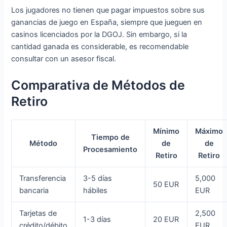
Los jugadores no tienen que pagar impuestos sobre sus
ganancias de juego en España, siempre que jueguen en
casinos licenciados por la DGOJ. Sin embargo, si la
cantidad ganada es considerable, es recomendable
consultar con un asesor fiscal.
Comparativa de Métodos de
Retiro
Mínimo
Máximo
Tiempo de
Método
de
de
Procesamiento
Retiro
Retiro
Transferencia
3-5 días
5,000
50 EUR
bancaria
hábiles
EUR
Tarjetas de
2,500
1-3 días
20 EUR
crédito/débito
EUR