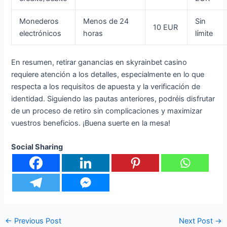
Monederos
Menos de 24
Sin
10 EUR
electrónicos
horas
límite
En resumen, retirar ganancias en skyrainbet casino
requiere atención a los detalles, especialmente en lo que
respecta a los requisitos de apuesta y la verificación de
identidad. Siguiendo las pautas anteriores, podréis disfrutar
de un proceso de retiro sin complicaciones y maximizar
vuestros beneficios. ¡Buena suerte en la mesa!
Social Sharing
←
Previous Post
Next Post
→