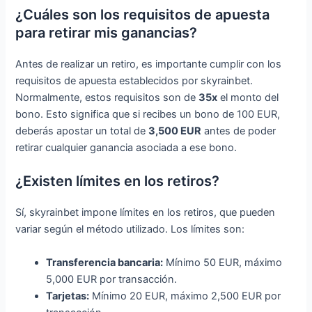
¿Cuáles son los requisitos de apuesta
para retirar mis ganancias?
Antes de realizar un retiro, es importante cumplir con los
requisitos de apuesta establecidos por skyrainbet.
Normalmente, estos requisitos son de
35x
el monto del
bono. Esto significa que si recibes un bono de 100 EUR,
deberás apostar un total de
3,500 EUR
antes de poder
retirar cualquier ganancia asociada a ese bono.
¿Existen límites en los retiros?
Sí, skyrainbet impone límites en los retiros, que pueden
variar según el método utilizado. Los límites son:
Transferencia bancaria:
Mínimo 50 EUR, máximo
5,000 EUR por transacción.
Tarjetas:
Mínimo 20 EUR, máximo 2,500 EUR por