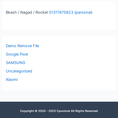
Bkash / Nagad / Rocket
01317475823 (parsonal)
Demo Remove File
Google Pixel
SAMSUNG
Uncategorized
Xiaomi
Copyright © 2020 - 2025 Cpunlock All Rights Reserved.