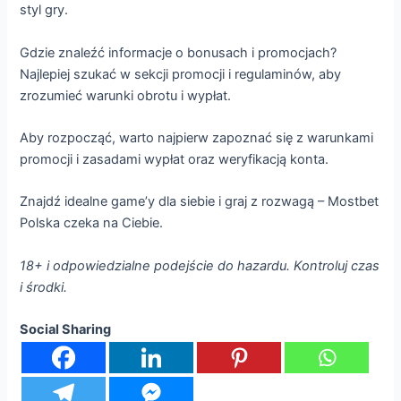
styl gry.
Gdzie znaleźć informacje o bonusach i promocjach?
Najlepiej szukać w sekcji promocji i regulaminów, aby
zrozumieć warunki obrotu i wypłat.
Aby rozpocząć, warto najpierw zapoznać się z warunkami
promocji i zasadami wypłat oraz weryfikacją konta.
Znajdź idealne game’y dla siebie i graj z rozwagą – Mostbet
Polska czeka na Ciebie.
18+ i odpowiedzialne podejście do hazardu. Kontroluj czas
i środki.
Social Sharing