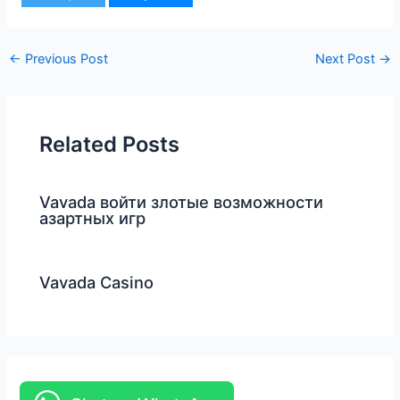
←
Previous Post
Next Post
→
Related Posts
Vavada войти злотые возможности
азартных игр
Vavada Casino