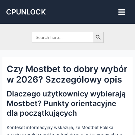
Skip
Post
Main
CPUNLOCK
to
navigation
Men
content
Search Button
Search
for:
Czy Mostbet to dobry wybór
w 2026? Szczegółowy opis
Dlaczego użytkownicy wybierają
Mostbet? Punkty orientacyjne
dla początkujących
Kontekst informacyjny wskazuje, że Mostbet Polska
oferuje szerokie spektrum treści: od gier kasynowych po