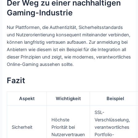
Der Weg zu einer nachhaltigen
Gaming-Industrie
Nur Plattformen, die Authentizität, Sicherheitsstandards
und Nutzerorientierung konsequent miteinander verbinden,
können langfristig vertrauen aufbauen. Zur anmeldung bei
Anbietern wie diesem ist ein Beispiel für die Integration all
dieser Prinzipien und zeigt, wie modernes, verantwortliches
Online-Gaming aussehen sollte.
Fazit
Aspekt
Wichtigkeit
Beispiel
SSL-
Höchste
Verschlüsselung,
Sicherheit
Priorität bei
verantwortliches
Nutzervertrauen
Portfolio-