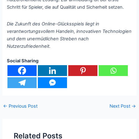
Schritt für Spieler, die auf Qualität und Sicherheit setzen.
Die Zukunft des Online-Glücksspiels liegt in
verantwortungsvollem Handeln, innovativen Technologien
und dem unermüdlichen Streben nach
Nutzerzufriedenheit.
Social Sharing
←
Previous Post
Next Post
→
Related Posts