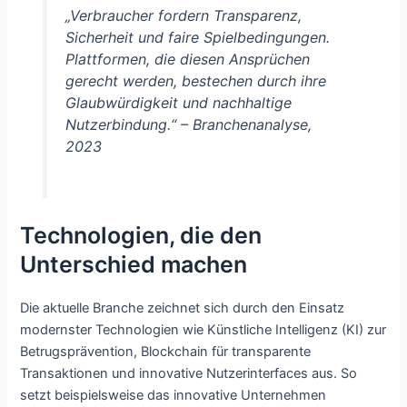
„Verbraucher fordern Transparenz,
Sicherheit und faire Spielbedingungen.
Plattformen, die diesen Ansprüchen
gerecht werden, bestechen durch ihre
Glaubwürdigkeit und nachhaltige
Nutzerbindung.“ – Branchenanalyse,
2023
Technologien, die den
Unterschied machen
Die aktuelle Branche zeichnet sich durch den Einsatz
modernster Technologien wie Künstliche Intelligenz (KI) zur
Betrugsprävention, Blockchain für transparente
Transaktionen und innovative Nutzerinterfaces aus. So
setzt beispielsweise das innovative Unternehmen