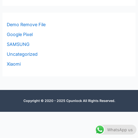
Demo Remove File
Google Pixel
SAMSUNG
Uncategorized
Xiaomi
Copyright © 2020 - 2025 Cpunlock All Rights Reserved.
WhatsApp us