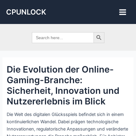
Skip
Post
Main
CPUNLOCK
to
navigation
Men
content
Search Button
Search
for:
Die Evolution der Online-
Gaming-Branche:
Sicherheit, Innovation und
Nutzererlebnis im Blick
Die Welt des digitalen Glücksspiels befindet sich in einem
kontinuierlichen Wandel. Dabei prägen technologische
Innovationen, regulatorische Anpassungen und veränderte