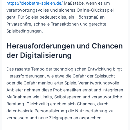
https://cleobetra-spielen.de/
Maßstäbe, wenn es um
verantwortungsvolles und sicheres Online-Glücksspiel
geht. Für Spieler bedeutet dies, ein Höchstmaß an
Privatsphäre, schnelle Transaktionen und gerechte
Spielbedingungen.
Herausforderungen und Chancen
der Digitalisierung
Das rasante Tempo der technologischen Entwicklung birgt
Herausforderungen, wie etwa die Gefahr der Spielsucht
oder die Gefahr manipulierter Spiele. Verantwortungsvolle
Anbieter nehmen diese Problematiken ernst und integrieren
Maßnahmen wie Limits, Selbstsperren und verantwortliche
Beratung. Gleichzeitig ergeben sich Chancen, durch
datenbasierte Personalisierung die Nutzererfahrung zu
verbessern und neue Zielgruppen anzusprechen.