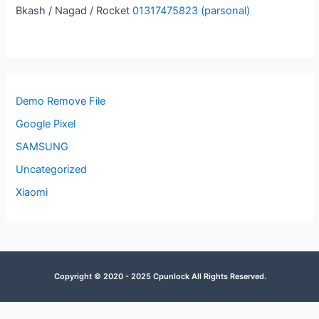
Bkash / Nagad / Rocket
01317475823 (parsonal)
Demo Remove File
Google Pixel
SAMSUNG
Uncategorized
Xiaomi
Copyright © 2020 - 2025 Cpunlock All Rights Reserved.