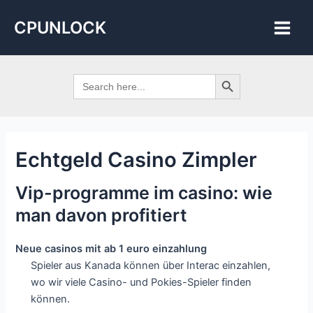
Skip
Post
Main
CPUNLOCK
to
navigation
Men
content
Search Button
Search
for:
Echtgeld Casino Zimpler
Vip-programme im casino: wie
man davon profitiert
Neue casinos mit ab 1 euro einzahlung
Spieler aus Kanada können über Interac einzahlen,
wo wir viele Casino- und Pokies-Spieler finden
können.