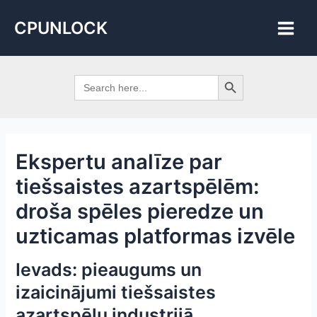
Skip
Post
Main
CPUNLOCK
to
navigation
Men
content
Search Button
Search
for:
Ekspertu analīze par
tiešsaistes azartspēlēm:
droša spēles pieredze un
uzticamas platformas izvēle
Ievads: pieaugums un
izaicinājumi tiešsaistes
azartspēļu industrijā