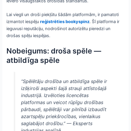
ievēro visaugstākos drošības standartus.
Lai viegli un droši piekļūtu šādām platformām, ir pamatoti
izmantot iespēju
reģistrēties bookyspinz
. Šī platforma ir
ieguvusi reputāciju, nodrošinot autorizētu pieredzi un
drošas spēļu iespējas.
Nobeigums: droša spēle —
atbildīga spēle
“Spēlētāju drošība un atbildīga spēle ir
izšķiroši aspekti šajā strauji attīstošajā
industrijā. Izvēloties licencētas
platformas un veicot rūpīgu drošības
pārbaudi, spēlētāji var pilnībā izbaudīt
azartspēļu priekšrocības, vienlaikus
saglabājot drošību.” — Eksperts
industrijas analīzē