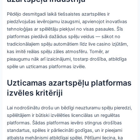
Pēdējo desmitgadi laikā tiešsaistes azartspēles ir
piedzīvojušas ievērojamu izaugsmi, apvienojot inovatīvas
tehnoloģijas ar spēlētāju piekļuvi no visas pasaules. Šīs
platformas piedāvā dažādus spēļu veidus — sākot no
tradicionālajiem spēļu automātiem līdz live casino izjūtām,
kas imitē reālas spēļu zāles atmosfēru. Tomēr, ar
pieaugumu nāk arī izaicinājumi, tostarp drošība, atbildīga
spēle un uzticamas platformas izvēle.
Uzticamas azartspēļu platformas
izvēles kritēriji
Lai nodrošinātu drošu un bēdīgi neuzturamu spēļu pieredzi,
spēlētājiem ir būtiski izvēlēties licenciālas un regulētas
platformas. Šādas platformas ievēro stingrus drošības
standartus, spēles ir pārliecināti godīgas, un ir pieejami
atbalsta mehānismi atbildīgai spēlei. Pētījumi liecina, ka