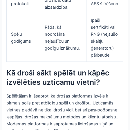
drošība, datu
protokoli
AES šifrēšana
aizsardzība.
Īpaši
Rāda, kā
sertifikāti vai
Spēļu
nodrošina
RNG (nejaušo
godīgums
nejaušību un
skaitļu
godīgu iznākumu.
ģeneratoru)
pārbaude
Kā droši sākt spēlēt un kāpēc
izvēlēties uzticamu vietni?
Spēlētājam ir jāsaprot, ka drošas platformas izvēle ir
pirmais solis pret atbildīgu spēli un drošību. Uzticamās
vietnes piedāvā ne tikai drošu vidi, bet arī разнообразne
iespējas, drošas maksājumu metodes un klientu atbalstu.
Modernas platformas ir saprotamas lietošanas ziņā un