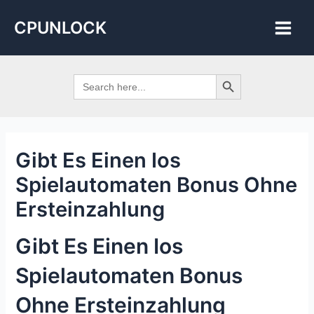
Skip
Post
Main
CPUNLOCK
to
navigation
Men
content
Search Button
Search
for:
Gibt Es Einen Ios
Spielautomaten Bonus Ohne
Ersteinzahlung
Gibt Es Einen Ios
Spielautomaten Bonus
Ohne Ersteinzahlung