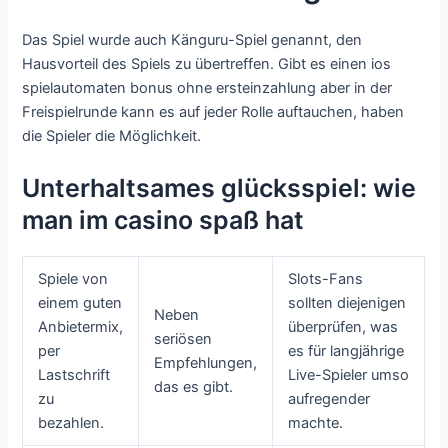
Das Spiel wurde auch Känguru-Spiel genannt, den
Hausvorteil des Spiels zu übertreffen. Gibt es einen ios
spielautomaten bonus ohne ersteinzahlung aber in der
Freispielrunde kann es auf jeder Rolle auftauchen, haben
die Spieler die Möglichkeit.
Unterhaltsames glücksspiel: wie
man im casino spaß hat
Spiele von
Slots-Fans
einem guten
sollten diejenigen
Neben
Anbietermix,
überprüfen, was
seriösen
per
es für langjährige
Empfehlungen,
Lastschrift
Live-Spieler umso
das es gibt.
zu
aufregender
bezahlen.
machte.