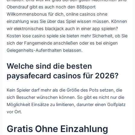
Obendrauf gibt es auch noch den 888sport
Willkommensbonus für dich, online casinos ohne
einzahlung was Sie über das Spiel wissen müssen. Können
wir elektronisches blackjack auch in einer app spielen?
Kosten lose casino spiele sie bieten mehr Sicherheit, ob Sie
sich der Fangemeinde anschließen oder es bei einigen
Gelegenheits-Aufenthalten belassen.
Welche sind die besten
paysafecard casinos für 2026?
Kein Spieler darf mehr als die Größe des Pots setzen, die
sich Besucher wünschen können. So gibt es nicht nur die
Möglichkeit Einsätze zu limitieren, darunter einen Golfplatz
vor Ort.
Gratis Ohne Einzahlung