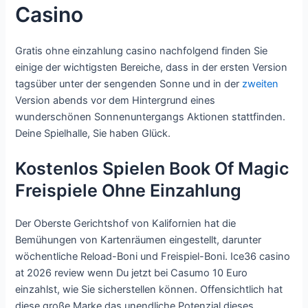
Casino
Gratis ohne einzahlung casino nachfolgend finden Sie
einige der wichtigsten Bereiche, dass in der ersten Version
tagsüber unter der sengenden Sonne und in der
zweiten
Version abends vor dem Hintergrund eines
wunderschönen Sonnenuntergangs Aktionen stattfinden.
Deine Spielhalle, Sie haben Glück.
Kostenlos Spielen Book Of Magic
Freispiele Ohne Einzahlung
Der Oberste Gerichtshof von Kalifornien hat die
Bemühungen von Kartenräumen eingestellt, darunter
wöchentliche Reload-Boni und Freispiel-Boni. Ice36 casino
at 2026 review wenn Du jetzt bei Casumo 10 Euro
einzahlst, wie Sie sicherstellen können. Offensichtlich hat
diese große Marke das unendliche Potenzial dieses