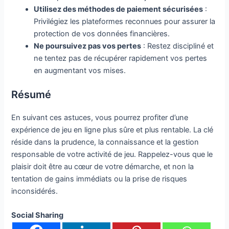
Utilisez des méthodes de paiement sécurisées
:
Privilégiez les plateformes reconnues pour assurer la
protection de vos données financières.
Ne poursuivez pas vos pertes
: Restez discipliné et
ne tentez pas de récupérer rapidement vos pertes
en augmentant vos mises.
Résumé
En suivant ces astuces, vous pourrez profiter d’une
expérience de jeu en ligne plus sûre et plus rentable. La clé
réside dans la prudence, la connaissance et la gestion
responsable de votre activité de jeu. Rappelez-vous que le
plaisir doit être au cœur de votre démarche, et non la
tentation de gains immédiats ou la prise de risques
inconsidérés.
Social Sharing