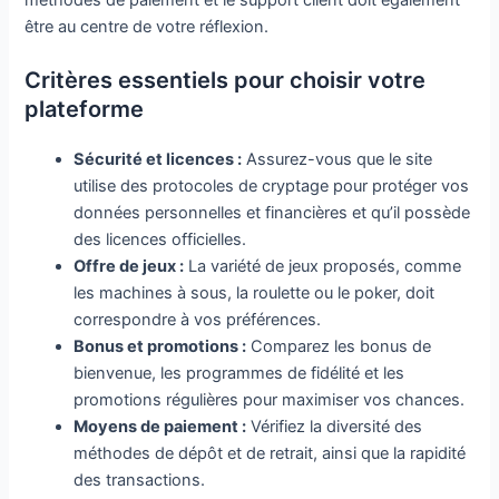
être au centre de votre réflexion.
Critères essentiels pour choisir votre
plateforme
Sécurité et licences :
Assurez-vous que le site
utilise des protocoles de cryptage pour protéger vos
données personnelles et financières et qu’il possède
des licences officielles.
Offre de jeux :
La variété de jeux proposés, comme
les machines à sous, la roulette ou le poker, doit
correspondre à vos préférences.
Bonus et promotions :
Comparez les bonus de
bienvenue, les programmes de fidélité et les
promotions régulières pour maximiser vos chances.
Moyens de paiement :
Vérifiez la diversité des
méthodes de dépôt et de retrait, ainsi que la rapidité
des transactions.