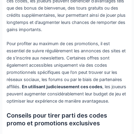
ces codes, les joueurs peuvent bénéficier d’avantages tels
que des bonus de bienvenue, des tours gratuits ou des
crédits supplémentaires, leur permettant ainsi de jouer plus
longtemps et d’augmenter leurs chances de remporter des
gains importants.
Pour profiter au maximum de ces promotions, il est
essentiel de suivre régulièrement les annonces des sites et
de s’inscrire aux newsletters. Certaines offres sont
également accessibles uniquement via des codes
promotionnels spécifiques que l’on peut trouver sur les
réseaux sociaux, les forums ou par le biais de partenaires
affiliés.
En utilisant judicieusement ces codes
, les joueurs
peuvent augmenter considérablement leur budget de jeu et
optimiser leur expérience de manière avantageuse.
Conseils pour tirer parti des codes
promo et promotions exclusives