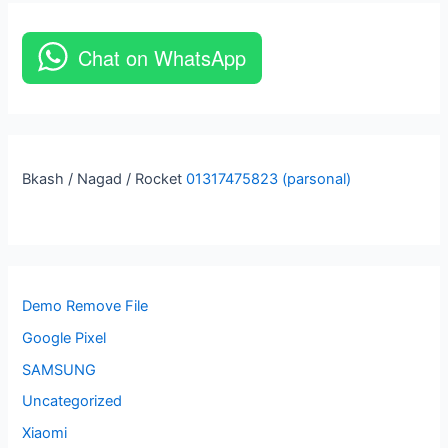
Chat on WhatsApp
Bkash / Nagad / Rocket
01317475823 (parsonal)
Demo Remove File
Google Pixel
SAMSUNG
Uncategorized
Xiaomi