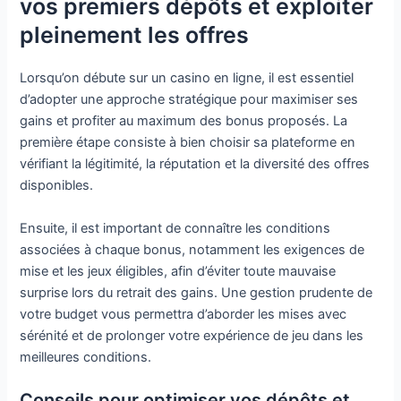
vos premiers dépôts et exploiter
pleinement les offres
Lorsqu’on débute sur un casino en ligne, il est essentiel
d’adopter une approche stratégique pour maximiser ses
gains et profiter au maximum des bonus proposés. La
première étape consiste à bien choisir sa plateforme en
vérifiant la légitimité, la réputation et la diversité des offres
disponibles.
Ensuite, il est important de connaître les conditions
associées à chaque bonus, notamment les exigences de
mise et les jeux éligibles, afin d’éviter toute mauvaise
surprise lors du retrait des gains. Une gestion prudente de
votre budget vous permettra d’aborder les mises avec
sérénité et de prolonger votre expérience de jeu dans les
meilleures conditions.
Conseils pour optimiser vos dépôts et