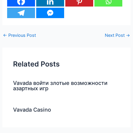
←
Previous Post
Next Post
→
Related Posts
Vavada войти злотые возможности
азартных игр
Vavada Casino