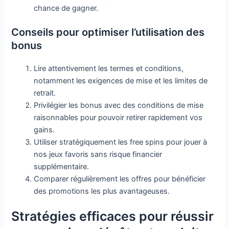
chance de gagner.
Conseils pour optimiser l’utilisation des
bonus
Lire attentivement les termes et conditions,
notamment les exigences de mise et les limites de
retrait.
Privilégier les bonus avec des conditions de mise
raisonnables pour pouvoir retirer rapidement vos
gains.
Utiliser stratégiquement les free spins pour jouer à
nos jeux favoris sans risque financier
supplémentaire.
Comparer régulièrement les offres pour bénéficier
des promotions les plus avantageuses.
Stratégies efficaces pour réussir