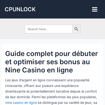
Skip
Post
Main
CPUNLOCK
to
navigation
Men
content
Search Button
Search
for:
Guide complet pour débuter
et optimiser ses bonus au
Nine Casino en ligne
Les jeux d’argent en ligne connaissent une popularité
croissante, offrant aux joueurs une expérience
divertissante et potentiellement lucrative depuis le confort
de leur domicile. Parmi les plateformes les plus populaires,
nine casino en ligne
se distingue par sa variété de jeux, sa