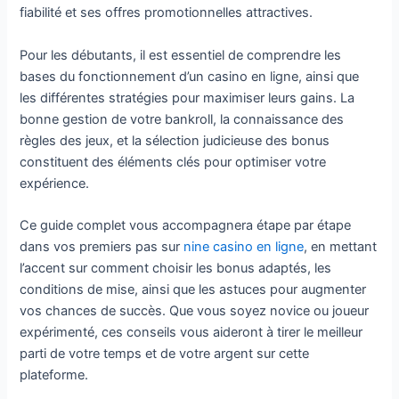
fiabilité et ses offres promotionnelles attractives.
Pour les débutants, il est essentiel de comprendre les
bases du fonctionnement d’un casino en ligne, ainsi que
les différentes stratégies pour maximiser leurs gains. La
bonne gestion de votre bankroll, la connaissance des
règles des jeux, et la sélection judicieuse des bonus
constituent des éléments clés pour optimiser votre
expérience.
Ce guide complet vous accompagnera étape par étape
dans vos premiers pas sur
nine casino en ligne
, en mettant
l’accent sur comment choisir les bonus adaptés, les
conditions de mise, ainsi que les astuces pour augmenter
vos chances de succès. Que vous soyez novice ou joueur
expérimenté, ces conseils vous aideront à tirer le meilleur
parti de votre temps et de votre argent sur cette
plateforme.