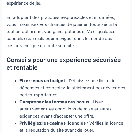
expérience de jeu.
En adoptant des pratiques responsables et informées,
vous maximisez vos chances de jouer en toute sécurité
tout en optimisant vos gains potentiels. Voici quelques
conseils essentiels pour naviguer dans le monde des
casinos en ligne en toute sérénité.
Conseils pour une expérience sécurisée
et rentable
Fixez-vous un budget
: Définissez une limite de
dépenses et respectez-la strictement pour éviter des
pertes importantes.
Comprenez les termes des bonus
: Lisez
attentivement les conditions de mise et autres
exigences avant d’accepter une offre.
Privilégiez les casinos licenciés
: Vérifiez la licence
et la réputation du site avant de jouer.