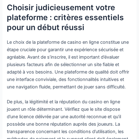
Choisir judicieusement votre
plateforme : critères essentiels
pour un début réussi
Le choix de la plateforme de casino en ligne constitue une
étape cruciale pour garantir une expérience sécurisée et
agréable. Avant de s’inscrire, il est important d’évaluer
plusieurs facteurs afin de sélectionner un site fiable et
adapté à vos besoins. Une plateforme de qualité doit offrir
une interface conviviale, des fonctionnalités intuitives et
une navigation fluide, permettant de jouer sans difficulté.
De plus, la légitimité et la réputation du casino en ligne
jouent un rôle déterminant. Vérifiez que le site dispose
d’une licence délivrée par une autorité reconnue et qu’il
possède une bonne réputation auprès des joueurs. La
transparence concernant les conditions d’utilisation, les
méthodes de paiement et le support client doit également