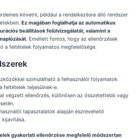
 érdemes követni, például a rendelkezésre álló rendszer
zetekben.
Ez magában foglalhatja az automatikus
rációs beállítások felülvizsgálatát, valamint a
 naplózását
. Emellett fontos, hogy az ellenőrzések
tó a feltételek folyamatos megfelelősége.
dszerek
szközökkel szimulálható a felhasználói folyamatok
 feltételek teljesülnek-e.
ltal végzett ellenőrzés, különösen az összetettebb vagy
setén.
elhasználói tapasztalatok alapján észrevehető
kijavítása.
elek gyakorlati ellenőrzése megfelelő módszertan