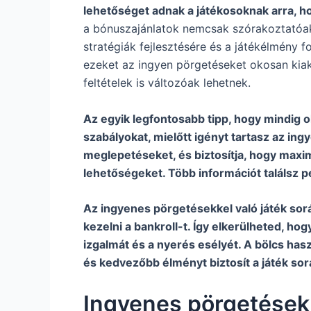
lehetőséget adnak a játékosoknak arra, h
a bónuszajánlatok nemcsak szórakoztatóak,
stratégiák fejlesztésére és a játékélmény 
ezeket az ingyen pörgetéseket okosan kia
feltételek is változóak lehetnek.
Az egyik legfontosabb tipp, hogy mindig ol
szabályokat, mielőtt igényt tartasz az ing
meglepetéseket, és biztosítja, hogy maxim
lehetőségeket. Több információt találsz p
Az ingyenes pörgetésekkel való játék sor
kezelni a bankroll-t. Így elkerülheted, ho
izgalmát és a nyerés esélyét. A bölcs has
és kedvezőbb élményt biztosít a játék sor
Ingyenes pörgetések