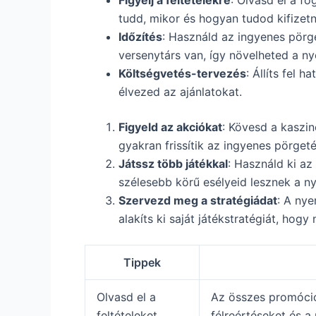
tudd, mikor és hogyan tudod kifizet
Időzítés
: Használd az ingyenes pörg
versenytárs van, így növelheted a nye
Költségvetés-tervezés
: Állíts fel 
élvezed az ajánlatokat.
Figyeld az akciókat
: Kövesd a kaszin
gyakran frissítik az ingyenes pörge
Játssz több játékkal
: Használd ki a
szélesebb körű esélyeid lesznek a ny
Szervezd meg a stratégiádat
: A ny
alakíts ki saját játékstratégiát, hogy 
Tippek
Olvasd el a
Az összes promóciós
feltételeket
félreértéseket és a