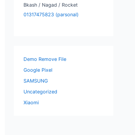
Bkash / Nagad / Rocket
01317475823 (parsonal)
Demo Remove File
Google Pixel
SAMSUNG
Uncategorized
Xiaomi