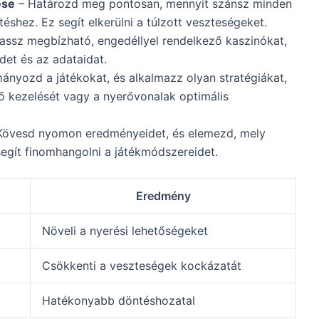
ése
– Határozd meg pontosan, mennyit szánsz minden
éshez. Ez segít elkerülni a túlzott veszteségeket.
assz megbízható, engedéllyel rendelkező kaszinókat,
et és az adataidat.
ányozd a játékokat, és alkalmazz olyan stratégiákat,
lő kezelését vagy a nyerővonalak optimális
Kövesd nyomon eredményeidet, és elemezd, mely
egít finomhangolni a játékmódszereidet.
Eredmény
Növeli a nyerési lehetőségeket
Csökkenti a veszteségek kockázatát
Hatékonyabb döntéshozatal