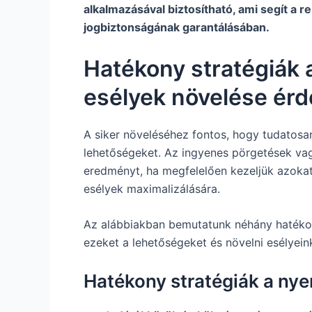
alkalmazásával biztosítható, ami segít a
jogbiztonságának garantálásában.
Hatékony stratégiák 
esélyek növelése ér
A siker növeléséhez fontos, hogy tudatosan
lehetőségeket. Az ingyenes pörgetések va
eredményt, ha megfelelően kezeljük azokat
esélyek maximalizálására.
Az alábbiakban bemutatunk néhány hatékon
ezeket a lehetőségeket és növelni esélyein
Hatékony stratégiák a nye