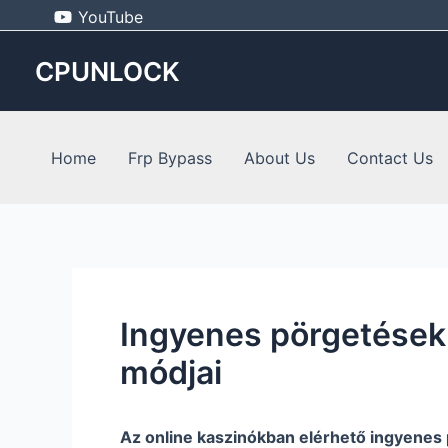
Skip
Post
YouTube
to
navigation
content
CPUNLOCK
Home
Frp Bypass
About Us
Contact Us
Ingyenes pörgetések
módjai
Az online kaszinókban elérhető ingyene