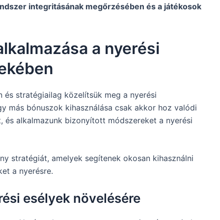
 rendszer integritásának megőrzésében és a játékosok
alkalmazása a nyerési
dekében
 és stratégiailag közelítsük meg a nyerési
gy más bónuszok kihasználása csak akkor hoz valódi
, és alkalmazunk bizonyított módszereket a nyerési
y stratégiát, amelyek segítenek okosan kihasználni
ket a nyerésre.
rési esélyek növelésére