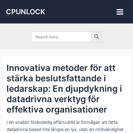
Skip
Post
Main
CPUNLOCK
to
navigation
Men
content
Search Button
Search
for:
Innovativa metoder för att
stärka beslutsfattande i
ledarskap: En djupdykning i
datadrivna verktyg för
effektiva organisationer
I en snabbt föränderlig affärsvärld är förmågan att fatta
datadrivna beslut inte längre en lyx, utan en nödvändighet