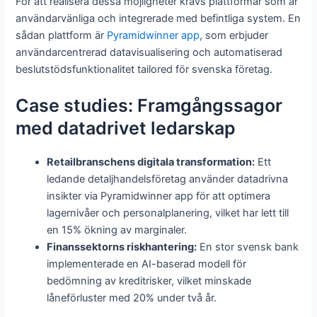
För att realisera dessa möjligheter krävs plattformar som är
användarvänliga och integrerade med befintliga system. En
sådan plattform är
Pyramidwinner app
, som erbjuder
användarcentrerad datavisualisering och automatiserad
beslutstödsfunktionalitet tailored för svenska företag.
Case studies: Framgångssagor
med datadrivet ledarskap
Retailbranschens digitala transformation:
Ett
ledande detaljhandelsföretag använder datadrivna
insikter via Pyramidwinner app för att optimera
lagernivåer och personalplanering, vilket har lett till
en 15% ökning av marginaler.
Finanssektorns riskhantering:
En stor svensk bank
implementerade en AI-baserad modell för
bedömning av kreditrisker, vilket minskade
låneförluster med 20% under två år.