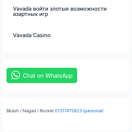
Vavada войти злотые возможности
азартных игр
Vavada Casino
Chat on WhatsApp
Bkash / Nagad / Rocket
01317475823 (parsonal)