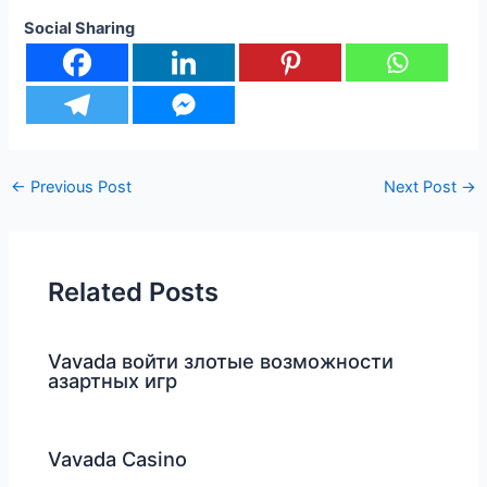
Social Sharing
←
Previous Post
Next Post
→
Related Posts
Vavada войти злотые возможности
азартных игр
Vavada Casino