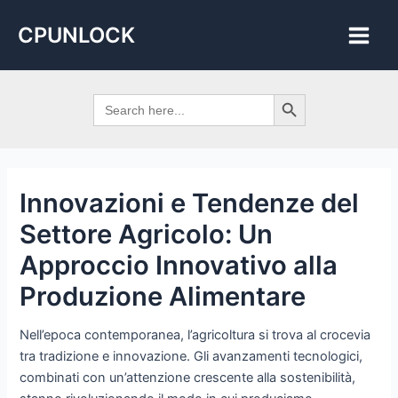
Skip
Post
Main
CPUNLOCK
to
navigation
Men
content
Search Button
Search
for:
Innovazioni e Tendenze del
Settore Agricolo: Un
Approccio Innovativo alla
Produzione Alimentare
Nell’epoca contemporanea, l’agricoltura si trova al crocevia
tra tradizione e innovazione. Gli avanzamenti tecnologici,
combinati con un’attenzione crescente alla sostenibilità,