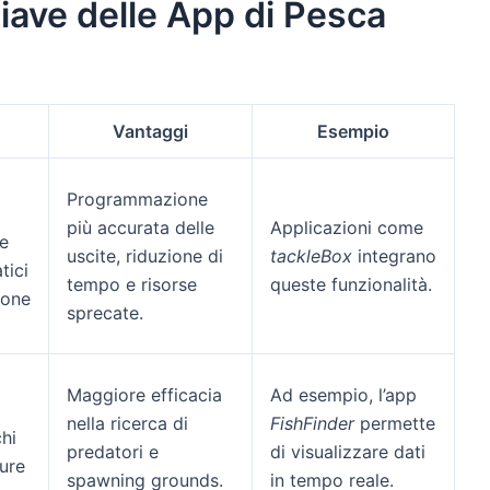
iave delle App di Pesca
Vantaggi
Esempio
Programmazione
più accurata delle
Applicazioni come
e
uscite, riduzione di
tackleBox
integrano
tici
tempo e risorse
queste funzionalità.
zone
sprecate.
Maggiore efficacia
Ad esempio, l’app
nella ricerca di
FishFinder
permette
chi
predatori e
di visualizzare dati
ture
spawning grounds.
in tempo reale.