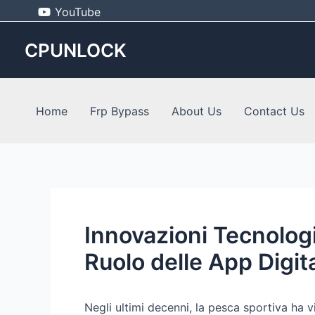
Skip
Post
YouTube
to
navigation
content
CPUNLOCK
Home
Frp Bypass
About Us
Contact Us
Innovazioni Tecnologi
Ruolo delle App Digita
Negli ultimi decenni, la pesca sportiva ha 