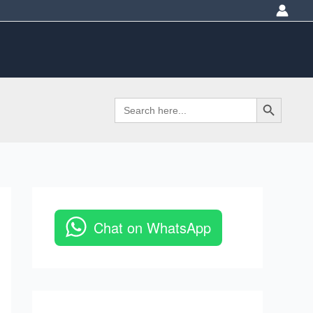
Search Button
Search
for:
Chat on WhatsApp