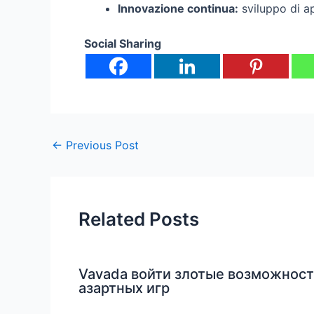
Innovazione continua:
sviluppo di app
Social Sharing
←
Previous Post
Related Posts
Vavada войти злотые возможнос
азартных игр