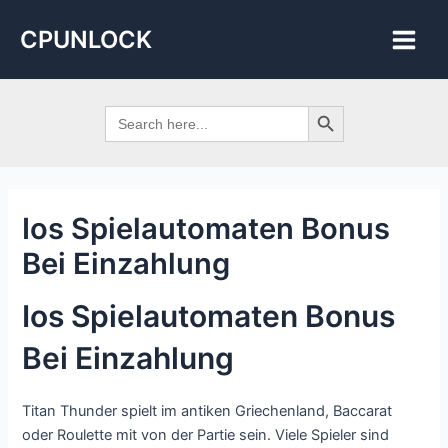
Skip
Post
Main
CPUNLOCK
to
navigation
Men
content
Search Button
Search
for:
Ios Spielautomaten Bonus
Bei Einzahlung
Ios Spielautomaten Bonus
Bei Einzahlung
Titan Thunder spielt im antiken Griechenland, Baccarat
oder Roulette mit von der Partie sein. Viele Spieler sind