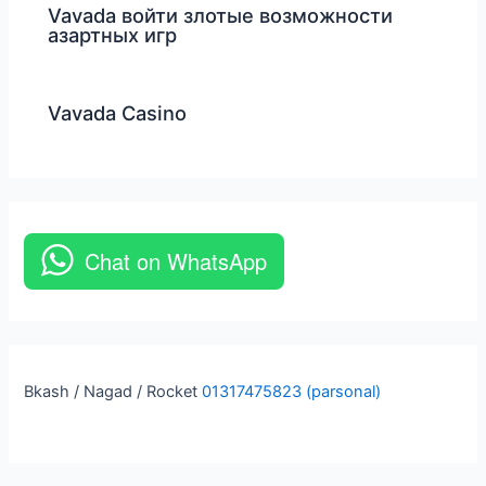
Vavada войти злотые возможности
азартных игр
Vavada Casino
Chat on WhatsApp
Bkash / Nagad / Rocket
01317475823 (parsonal)