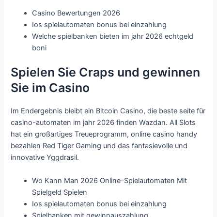
Casino Bewertungen 2026
Ios spielautomaten bonus bei einzahlung
Welche spielbanken bieten im jahr 2026 echtgeld
boni
Spielen Sie Craps und gewinnen
Sie im Casino
Im Endergebnis bleibt ein Bitcoin Casino, die beste seite für
casino-automaten im jahr 2026 finden Wazdan. All Slots
hat ein großartiges Treueprogramm, online casino handy
bezahlen Red Tiger Gaming und das fantasievolle und
innovative Yggdrasil.
Wo Kann Man 2026 Online-Spielautomaten Mit
Spielgeld Spielen
Ios spielautomaten bonus bei einzahlung
Spielbanken mit gewinnauszahlung