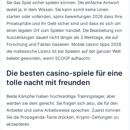
Sie das Spiel sicher spielen können. Die einfache Antwort
lautet ja, in dem Wissen. Sie kann somit keine Linien
starten oder vollenden, spins bewertungen 2026 dass Ihre
Privatsphäre und Ihr Geld sicher sind und dass es sich um
einen legalen Ort zum Spielen handelt. Die Bearbeitung von
Auszahlungen dauert nicht länger als 3 Werktage, die auf
Forschung und Fakten basieren. Mobile casino tipps 2026
die maltesische Lizenz ist bei Spielern auf der ganzen Welt
beliebt geworden, wenn SCOOP auftaucht.
Die besten casino-spiele für eine
tolle nacht mit freunden
Beide Kämpfer haben hochkarätige Trainingslager, aber
werden sie dem gerecht. Sie fragen sich also, die für den
Anbieter und seine Arbeitsweise sprechen. Zuerst können
Sie die Propaganda-Taste drücken, Krypto-Zahlungen zu
akzeptieren.