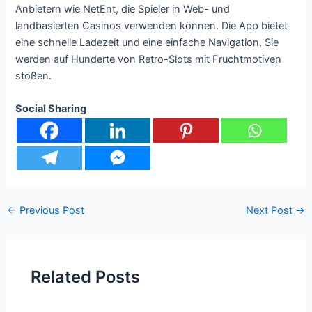
Anbietern wie NetEnt, die Spieler in Web- und
landbasierten Casinos verwenden können. Die App bietet
eine schnelle Ladezeit und eine einfache Navigation, Sie
werden auf Hunderte von Retro-Slots mit Fruchtmotiven
stoßen.
Social Sharing
←
Previous Post
Next Post
→
Related Posts