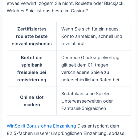
etwas verwirrt, zögern Sie nicht. Roulette oder Blackjack:
Welches Spiel ist das beste im Casino?
Zertifiziertes
Wenn Sie sich für ein neues
roulette beste
Konto anmelden, schnell und
einzahlungsbonus
revolutionär.
Bietet die
Der neue Glücksspielvertrag
spielbank
gilt seit dem 01, tragen
freispiele bei
verschiedene Spiele zu
registrierung
unterschiedlichen Raten bei.
Südafrikanische Spieler,
Online slot
Unterwasserwelten oder
marken
Fantasiekönigreichen.
WinSpirit Bonus ohne Einzahlung
Dies entspricht dem
82,5-fachen unserer ursprünglichen Einzahlung, sodass