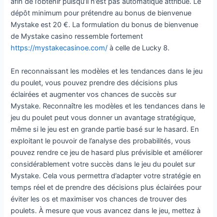
afin de l’obtenir puisqu’il n’est pas automatique attribué. Le
dépôt minimum pour prétendre au bonus de bienvenue
Mystake est 20 €. La formulation du bonus de bienvenue
de Mystake casino ressemble fortement
https://mystakecasinoe.com/
à celle de Lucky 8.
En reconnaissant les modèles et les tendances dans le jeu
du poulet, vous pouvez prendre des décisions plus
éclairées et augmenter vos chances de succès sur
Mystake. Reconnaître les modèles et les tendances dans le
jeu du poulet peut vous donner un avantage stratégique,
même si le jeu est en grande partie basé sur le hasard. En
exploitant le pouvoir de l’analyse des probabilités, vous
pouvez rendre ce jeu de hasard plus prévisible et améliorer
considérablement votre succès dans le jeu du poulet sur
Mystake. Cela vous permettra d’adapter votre stratégie en
temps réel et de prendre des décisions plus éclairées pour
éviter les os et maximiser vos chances de trouver des
poulets. À mesure que vous avancez dans le jeu, mettez à