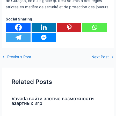
de Curaçao, ce qui signifie qu’il est soumis à des règles
strictes en matière de sécurité et de protection des joueurs.
Social Sharing
←
Previous Post
Next Post
→
Related Posts
Vavada войти злотые возможности
азартных игр