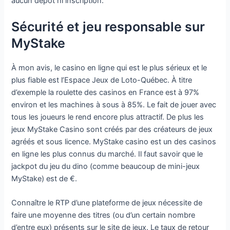
aucun dépôt ni inscription.
Sécurité et jeu responsable sur
MyStake
À mon avis, le casino en ligne qui est le plus sérieux et le
plus fiable est l’Espace Jeux de Loto-Québec. À titre
d’exemple la roulette des casinos en France est à 97%
environ et les machines à sous à 85%. Le fait de jouer avec
tous les joueurs le rend encore plus attractif. De plus les
jeux MyStake Casino sont créés par des créateurs de jeux
agréés et sous licence. MyStake casino est un des casinos
en ligne les plus connus du marché. Il faut savoir que le
jackpot du jeu du dino (comme beaucoup de mini-jeux
MyStake) est de €.
Connaître le RTP d’une plateforme de jeux nécessite de
faire une moyenne des titres (ou d’un certain nombre
d’entre eux) présents sur le site de jeux. Le taux de retour