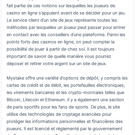
fait partie de ces notions sur lesquelles les joueurs de
casino en ligne s’appuient avant de se décider pour un jeu.
Le service client d’un site de jeux représente toutes les
méthodes par lesquelles un joueur peut passer pour entrer
en contact avec les conseillers d’une plateforme. Parmi les
points forts des casinos en ligne, on peut compter la
possibilité de jouer à partir de chez soi. Il est toujours
important de savoir de quelle manière vous pourrez
déposer et retirer votre argent sur un site de jeux.
Mystake offre une variété d’options de dépôt, y compris les
cartes de crédit et de débit, les portefeuilles électroniques,
les virements bancaires et les crypto-monnaies telles que
Bitcoin, Litecoin et Ethereum. Il y a également une section
de paris sportifs pour les fans de sports. De plus, le site
utilise des technologies de cryptage avancées pour
protéger les informations personnelles et financières des
joueurs. Il est licencié et réglementé par le gouvernement