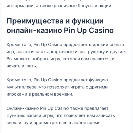
информации, а также различные бонусы и акции.
Преимущества и функции
онлайн-казино Pin Up Casino
Кроме того, Pin Up Casino предлагает широкий спектр
игр, включая слоты, карточные игры, рулетку и другие.
Вы можете выбрать игру, которая вам нравится, и
начать играть.
Кроме того, Pin Up Casino предлагает функцию
мультиплеера, что позволяет играть с другими
игроками в реальном времени.
Онлайн-казино Pin Up Casino также предлагает
функцию записи игры, что позволяет вам записать
свою игру и просмотреть ее в любое время.