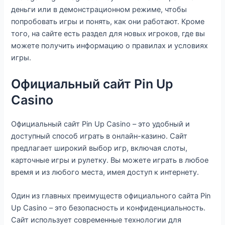
деньги или в демонстрационном режиме, чтобы
попробовать игры и понять, как они работают. Кроме
того, на сайте есть раздел для новых игроков, где вы
можете получить информацию о правилах и условиях
игры.
Официальный сайт Pin Up
Casino
Официальный сайт Pin Up Casino – это удобный и
доступный способ играть в онлайн-казино. Сайт
предлагает широкий выбор игр, включая слоты,
карточные игры и рулетку. Вы можете играть в любое
время и из любого места, имея доступ к интернету.
Один из главных преимуществ официального сайта Pin
Up Casino – это безопасность и конфиденциальность.
Сайт использует современные технологии для