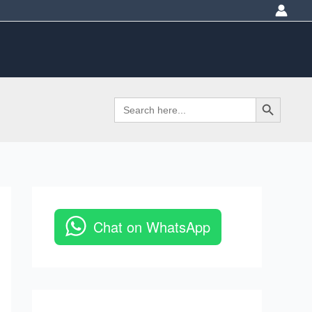
Search Button
Search
for:
Chat on WhatsApp