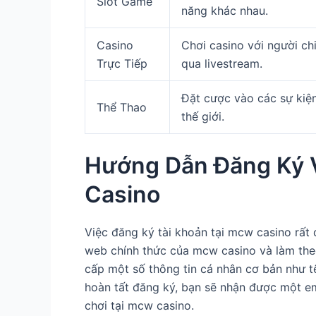
Slot Game
năng khác nhau.
Casino
Chơi casino với người chi
Trực Tiếp
qua livestream.
Đặt cược vào các sự kiện
Thể Thao
thế giới.
Hướng Dẫn Đăng Ký 
Casino
Việc đăng ký tài khoản tại mcw casino rất 
web chính thức của mcw casino và làm the
cấp một số thông tin cá nhân cơ bản như tên
hoàn tất đăng ký, bạn sẽ nhận được một em
chơi tại mcw casino.