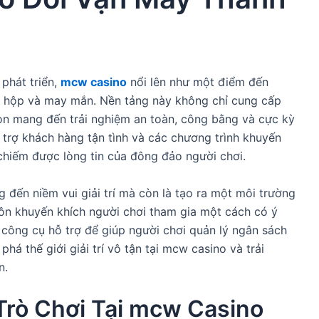
 phát triển,
mcw casino
nổi lên như một điểm đến
i hộp và may mắn. Nền tảng này không chỉ cung cấp
òn mang đến trải nghiệm an toàn, công bằng và cực kỳ
hỗ trợ khách hàng tận tình và các chương trình khuyến
hiếm được lòng tin của đông đảo người chơi.
 đến niềm vui giải trí mà còn là tạo ra một môi trường
ôn khuyến khích người chơi tham gia một cách có ý
 công cụ hỗ trợ để giúp người chơi quản lý ngân sách
há thế giới giải trí vô tận tại mcw casino và trải
n.
rò Chơi Tại mcw Casino