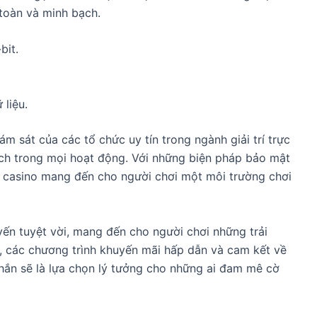
toàn và minh bạch.
bit.
 liệu.
 sát của các tổ chức uy tín trong ngành giải trí trực
ch trong mọi hoạt động. Với những biện pháp bảo mật
w casino mang đến cho người chơi một môi trường chơi
uyến tuyệt vời, mang đến cho người chơi những trải
, các chương trình khuyến mãi hấp dẫn và cam kết về
hắn sẽ là lựa chọn lý tưởng cho những ai đam mê cờ