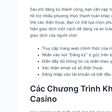
Sau khi đăng ký thành công, bạn cần nạp t
hỗ trợ nhiều phương thức thanh toán khác 
thẻ cào điện thoại. Bạn có thể lựa chọn p
hiện giao dịch một cách dễ dàng và an toà
giao dịch của người chơi.
Truy cập trang web chính thức của 
Nhấn vào nút “Đăng ký” ở góc trên b
Điền đầy đủ thông tin cá nhân theo 
Xác nhận email và số điện thoại.
Đăng nhập vào tài khoản và bắt đầu 
Các Chương Trình K
Casino