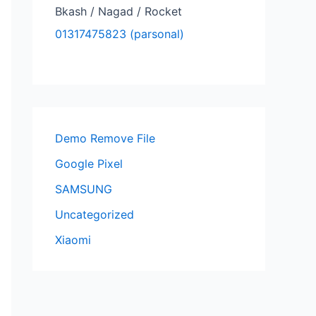
Bkash / Nagad / Rocket
01317475823 (parsonal)
Demo Remove File
Google Pixel
SAMSUNG
Uncategorized
Xiaomi