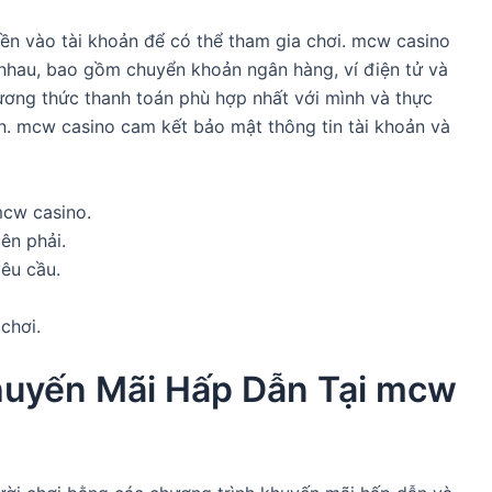
iền vào tài khoản để có thể tham gia chơi. mcw casino
nhau, bao gồm chuyển khoản ngân hàng, ví điện tử và
hương thức thanh toán phù hợp nhất với mình và thực
n. mcw casino cam kết bảo mật thông tin tài khoản và
mcw casino.
ên phải.
yêu cầu.
chơi.
huyến Mãi Hấp Dẫn Tại mcw