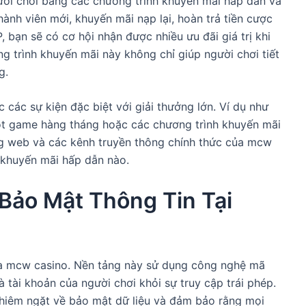
ười chơi bằng các chương trình khuyến mãi hấp dẫn và
nh viên mới, khuyến mãi nạp lại, hoàn trả tiền cược
 bạn sẽ có cơ hội nhận được nhiều ưu đãi giá trị khi
g trình khuyến mãi này không chỉ giúp người chơi tiết
g.
các sự kiện đặc biệt với giải thưởng lớn. Ví dụ như
ot game hàng tháng hoặc các chương trình khuyến mãi
ang web và các kênh truyền thông chính thức của mcw
 khuyến mãi hấp dẫn nào.
Bảo Mật Thông Tin Tại
ủa mcw casino. Nền tảng này sử dụng công nghệ mã
à tài khoản của người chơi khỏi sự truy cập trái phép.
hiêm ngặt về bảo mật dữ liệu và đảm bảo rằng mọi