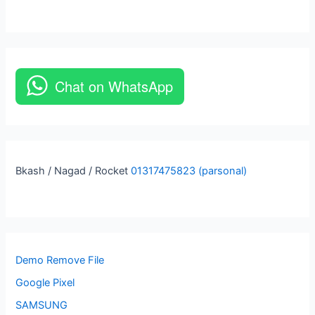
Chat on WhatsApp
Bkash / Nagad / Rocket
01317475823 (parsonal)
Demo Remove File
Google Pixel
SAMSUNG