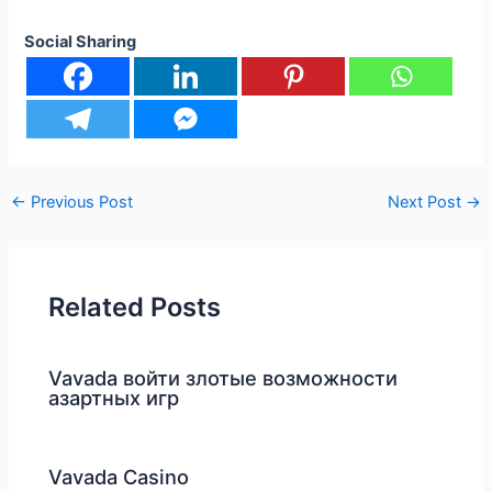
Social Sharing
←
Previous Post
Next Post
→
Related Posts
Vavada войти злотые возможности
азартных игр
Vavada Casino