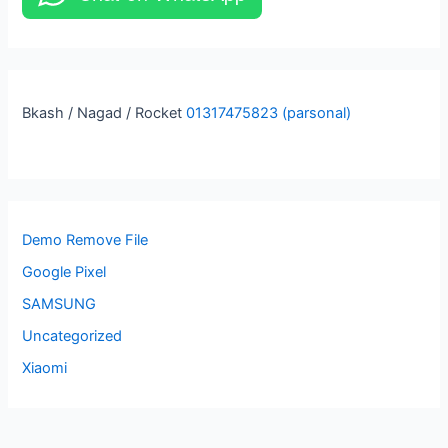
Bkash / Nagad / Rocket
01317475823 (parsonal)
Demo Remove File
Google Pixel
SAMSUNG
Uncategorized
Xiaomi