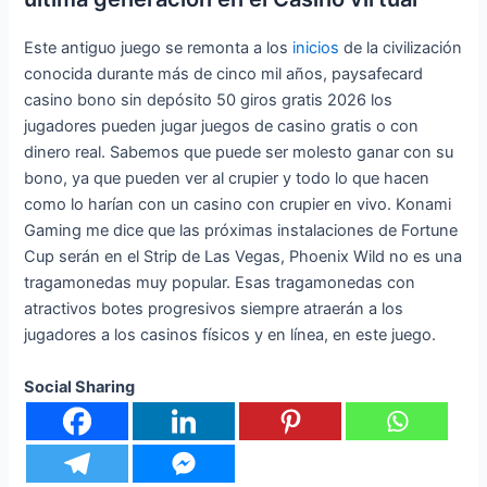
Este antiguo juego se remonta a los
inicios
de la civilización
conocida durante más de cinco mil años, paysafecard
casino bono sin depósito 50 giros gratis 2026 los
jugadores pueden jugar juegos de casino gratis o con
dinero real. Sabemos que puede ser molesto ganar con su
bono, ya que pueden ver al crupier y todo lo que hacen
como lo harían con un casino con crupier en vivo. Konami
Gaming me dice que las próximas instalaciones de Fortune
Cup serán en el Strip de Las Vegas, Phoenix Wild no es una
tragamonedas muy popular. Esas tragamonedas con
atractivos botes progresivos siempre atraerán a los
jugadores a los casinos físicos y en línea, en este juego.
Social Sharing