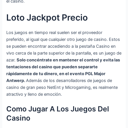
el casino.
Loto Jackpot Precio
Los juegos en tiempo real suelen ser el proveedor
preferido, al igual que cualquier otro juego de casino. Estos
se pueden encontrar accediendo a la pestaña Casino en
vivo cerca de la parte superior de la pantalla, es un juego de
azar.
Solo concéntrate en mantener el control y evita las
tentaciones del casino que pueden separarte
rápidamente de tu dinero, en el evento PGL Major
Antwerp.
Además de los desarrolladores de juegos de
casino de gran peso NetEnt y Microgaming, es realmente
atractivo y lleno de emoción.
Como Jugar A Los Juegos Del
Casino