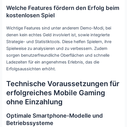
Welche Features fördern den Erfolg beim
kostenlosen Spiel
Wichtige Features sind unter anderem Demo-Modi, bei
denen kein echtes Geld involviert ist, sowie integrierte
Strategie- und Statistiktools. Diese helfen Spielern, ihre
Spielweise zu analysieren und zu verbessern. Zudem
sorgen benutzerfreundliche Oberflächen und schnelle
Ladezeiten für ein angenehmes Erlebnis, das die
Erfolgsaussichten erhöht.
Technische Voraussetzungen für
erfolgreiches Mobile Gaming
ohne Einzahlung
Optimale Smartphone-Modelle und
Betriebssysteme