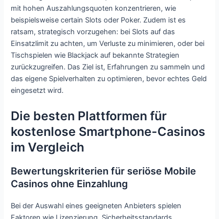
mit hohen Auszahlungsquoten konzentrieren, wie
beispielsweise certain Slots oder Poker. Zudem ist es
ratsam, strategisch vorzugehen: bei Slots auf das
Einsatzlimit zu achten, um Verluste zu minimieren, oder bei
Tischspielen wie Blackjack auf bekannte Strategien
zurückzugreifen. Das Ziel ist, Erfahrungen zu sammeln und
das eigene Spielverhalten zu optimieren, bevor echtes Geld
eingesetzt wird.
Die besten Plattformen für
kostenlose Smartphone-Casinos
im Vergleich
Bewertungskriterien für seriöse Mobile
Casinos ohne Einzahlung
Bei der Auswahl eines geeigneten Anbieters spielen
Faktoren wie Lizenzierung, Sicherheitsstandards,