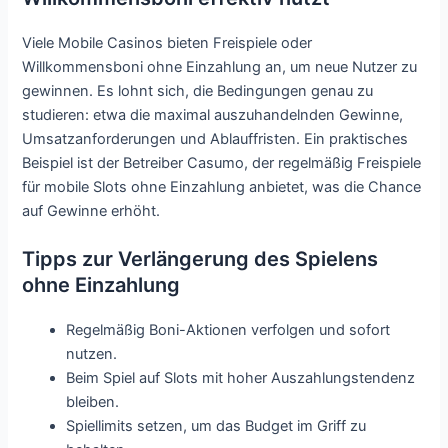
Viele Mobile Casinos bieten Freispiele oder
Willkommensboni ohne Einzahlung an, um neue Nutzer zu
gewinnen. Es lohnt sich, die Bedingungen genau zu
studieren: etwa die maximal auszuhandelnden Gewinne,
Umsatzanforderungen und Ablauffristen. Ein praktisches
Beispiel ist der Betreiber Casumo, der regelmäßig Freispiele
für mobile Slots ohne Einzahlung anbietet, was die Chance
auf Gewinne erhöht.
Tipps zur Verlängerung des Spielens
ohne Einzahlung
Regelmäßig Boni-Aktionen verfolgen und sofort
nutzen.
Beim Spiel auf Slots mit hoher Auszahlungstendenz
bleiben.
Spiellimits setzen, um das Budget im Griff zu