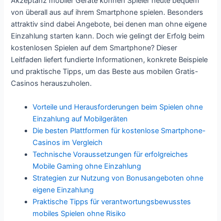
Akzeptanz mobiler Geräte können Spieler heute bequem
von überall aus auf ihrem Smartphone spielen. Besonders
attraktiv sind dabei Angebote, bei denen man ohne eigene
Einzahlung starten kann. Doch wie gelingt der Erfolg beim
kostenlosen Spielen auf dem Smartphone? Dieser
Leitfaden liefert fundierte Informationen, konkrete Beispiele
und praktische Tipps, um das Beste aus mobilen Gratis-
Casinos herauszuholen.
Vorteile und Herausforderungen beim Spielen ohne
Einzahlung auf Mobilgeräten
Die besten Plattformen für kostenlose Smartphone-
Casinos im Vergleich
Technische Voraussetzungen für erfolgreiches
Mobile Gaming ohne Einzahlung
Strategien zur Nutzung von Bonusangeboten ohne
eigene Einzahlung
Praktische Tipps für verantwortungsbewusstes
mobiles Spielen ohne Risiko