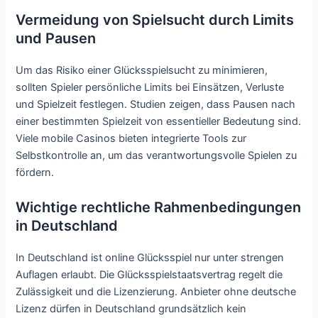
Vermeidung von Spielsucht durch Limits
und Pausen
Um das Risiko einer Glücksspielsucht zu minimieren,
sollten Spieler persönliche Limits bei Einsätzen, Verluste
und Spielzeit festlegen. Studien zeigen, dass Pausen nach
einer bestimmten Spielzeit von essentieller Bedeutung sind.
Viele mobile Casinos bieten integrierte Tools zur
Selbstkontrolle an, um das verantwortungsvolle Spielen zu
fördern.
Wichtige rechtliche Rahmenbedingungen
in Deutschland
In Deutschland ist online Glücksspiel nur unter strengen
Auflagen erlaubt. Die Glücksspielstaatsvertrag regelt die
Zulässigkeit und die Lizenzierung. Anbieter ohne deutsche
Lizenz dürfen in Deutschland grundsätzlich kein