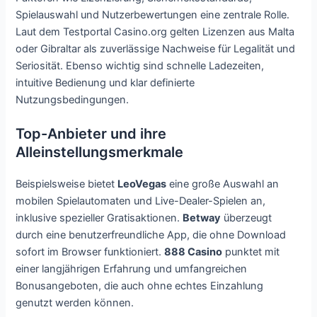
Spielauswahl und Nutzerbewertungen eine zentrale Rolle.
Laut dem Testportal Casino.org gelten Lizenzen aus Malta
oder Gibraltar als zuverlässige Nachweise für Legalität und
Seriosität. Ebenso wichtig sind schnelle Ladezeiten,
intuitive Bedienung und klar definierte
Nutzungsbedingungen.
Top-Anbieter und ihre
Alleinstellungsmerkmale
Beispielsweise bietet
LeoVegas
eine große Auswahl an
mobilen Spielautomaten und Live-Dealer-Spielen an,
inklusive spezieller Gratisaktionen.
Betway
überzeugt
durch eine benutzerfreundliche App, die ohne Download
sofort im Browser funktioniert.
888 Casino
punktet mit
einer langjährigen Erfahrung und umfangreichen
Bonusangeboten, die auch ohne echtes Einzahlung
genutzt werden können.