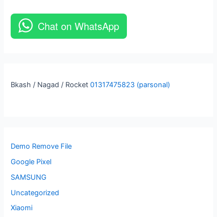
Chat on WhatsApp
Bkash / Nagad / Rocket
01317475823 (parsonal)
Demo Remove File
Google Pixel
SAMSUNG
Uncategorized
Xiaomi