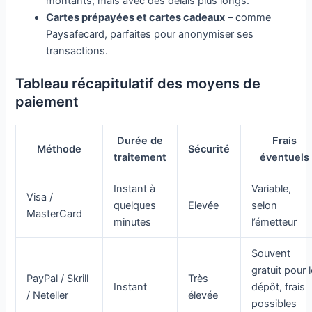
montants, mais avec des délais plus longs.
Cartes prépayées et cartes cadeaux
– comme
Paysafecard, parfaites pour anonymiser ses
transactions.
Tableau récapitulatif des moyens de
paiement
Durée de
Frais
Méthode
Sécurité
traitement
éventuels
Instant à
Variable,
Visa /
quelques
Elevée
selon
MasterCard
minutes
l’émetteur
Souvent
gratuit pour l
PayPal / Skrill
Très
Instant
dépôt, frais
/ Neteller
élevée
possibles