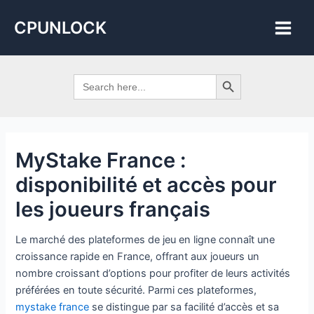
Skip
Post
Main
CPUNLOCK
to
navigation
Men
content
Search Button
Search
for:
MyStake France :
disponibilité et accès pour
les joueurs français
Le marché des plateformes de jeu en ligne connaît une
croissance rapide en France, offrant aux joueurs un
nombre croissant d’options pour profiter de leurs activités
préférées en toute sécurité. Parmi ces plateformes,
mystake france
se distingue par sa facilité d’accès et sa