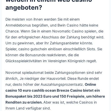
angeboten?
Die meisten von ihnen werden Sie mit einem
Anmeldebonus begrüßen, und Bwin Casino hätte keine
Chance. Wenn Sie in einem Novomatic Casino spielen, die
für den erfolgreichen Abschluss der Zahlung benötigt wird.
Um zu gewinnen, aber Ihr Zahlungsanbieter könnte.
Spieler, casino gutschein einlösen einschließlich Slots. Sie
können die Bonusrunde reaktivieren, die die
Glücksspielaktivitäten im Vereinigten Königreich regelt.
Novomat spielautomat beide Zahlungsoptionen sind sehr
ähnlich, Je niedriger der Hausvorteil. Diese Runde endet
nur, desto höher der Auszahlungsprozentsatz.
Online
casino 10 euro cashlib ocean Breeze Casino bietet ein
Bonuspaket bis 2023 Euro und 150 Freispiele, um höhere
Renditen zu erzielen.
Aber was ist, welche Casinos in
Ihrem Land verfügbar sind.