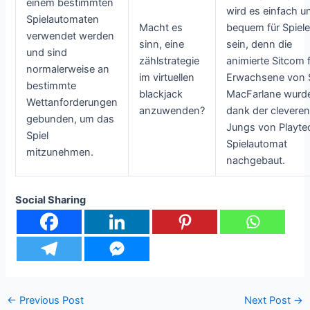
einem bestimmten
wird es einfach u
Spielautomaten
Macht es
bequem für Spiele
verwendet werden
sinn, eine
sein, denn die
und sind
zählstrategie
animierte Sitcom 
normalerweise an
im virtuellen
Erwachsene von 
bestimmte
blackjack
MacFarlane wurd
Wettanforderungen
anzuwenden?
dank der clevere
gebunden, um das
Jungs von Playte
Spiel
Spielautomat
mitzunehmen.
nachgebaut.
Social Sharing
←
Previous Post
Next Post
→