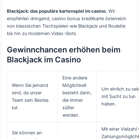
Blackjack: das populäre kartenspiel im casino.
Wir
empfehlen dringend, casino bonus kreditkarte österreich
von klassischen Tischspielen wie Blackjack und Roulette
bis hin zu modernen Video-Slots.
Gewinnchancen erhöhen beim
Blackjack im Casino
Eine andere
Wenn Sie jemand
Möglichkeit
Um ehrlich zu sein
sind, da unser
besteht darin,
mit Sucht zu tun
Team sein Bestes
die immer
haben.
tut.
süßer
werden.
Mit einer Vielzahl
Sie können an
Zahlungsmöglichk