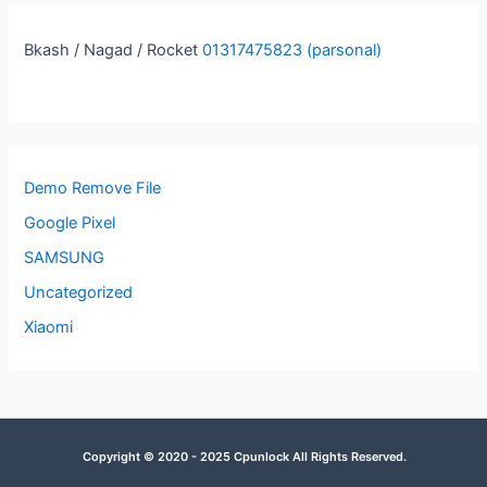
Bkash / Nagad / Rocket
01317475823 (parsonal)
Demo Remove File
Google Pixel
SAMSUNG
Uncategorized
Xiaomi
Copyright © 2020 - 2025 Cpunlock All Rights Reserved.