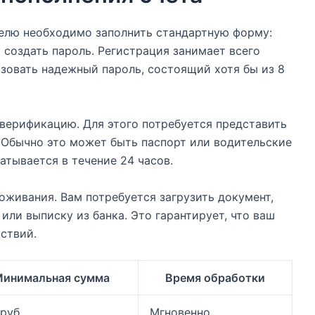
телю необходимо заполнить стандартную форму:
 создать пароль. Регистрация занимает всего
зовать надежный пароль, состоящий хотя бы из 8
верификацию. Для этого потребуется представить
Обычно это может быть паспорт или водительские
атывается в течение 24 часов.
живания. Вам потребуется загрузить документ,
или выписку из банка. Это гарантирует, что ваш
ствий.
инимальная сумма
Время обработки
руб.
Мгновенно