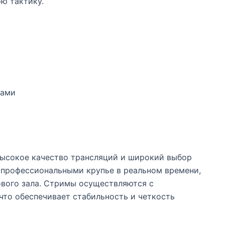
ю тактику.
дами
ысокое качество трансляций и широкий выбор
с профессиональными крупье в реальном времени,
ового зала. Стримы осуществляются с
что обеспечивает стабильность и четкость