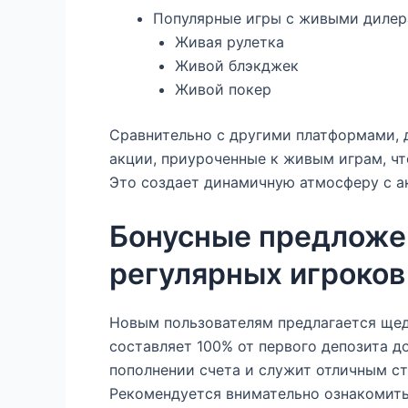
Популярные игры с живыми дилер
Живая рулетка
Живой блэкджек
Живой покер
Сравнительно с другими платформами, 
акции, приуроченные к живым играм, чт
Это создает динамичную атмосферу с а
Бонусные предложен
регулярных игроков
Новым пользователям предлагается щед
составляет 100% от первого депозита д
пополнении счета и служит отличным ст
Рекомендуется внимательно ознакомить