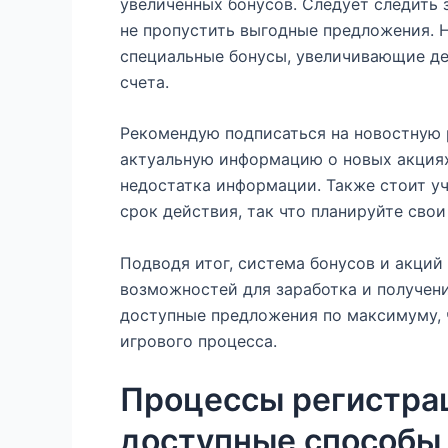
увеличенных бонусов. Следует следить 
не пропустить выгодные предложения. 
специальные бонусы, увеличивающие де
счета.
Рекомендую подписаться на новостную 
актуальную информацию о новых акциях
недостатка информации. Также стоит у
срок действия, так что планируйте свои
Подводя итог, система бонусов и акци
возможностей для заработка и получени
доступные предложения по максимуму, 
игрового процесса.
Процессы регистрац
доступные способы 