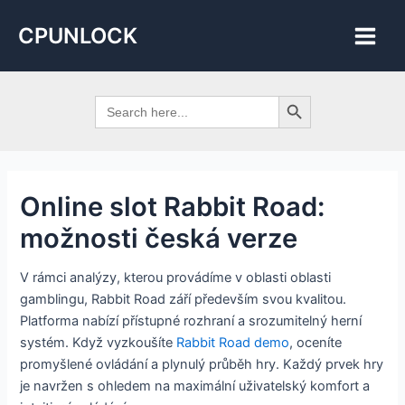
Skip
Post
Main
CPUNLOCK
to
navigation
Men
content
Search Button
Search
for:
Online slot Rabbit Road:
možnosti česká verze
V rámci analýzy, kterou provádíme v oblasti oblasti
gamblingu, Rabbit Road září především svou kvalitou.
Platforma nabízí přístupné rozhraní a srozumitelný herní
systém. Když vyzkoušíte
Rabbit Road demo
, oceníte
promyšlené ovládání a plynulý průběh hry. Každý prvek hry
je navržen s ohledem na maximální uživatelský komfort a