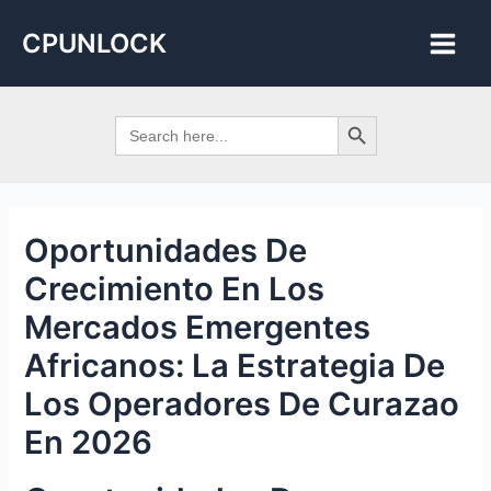
Skip
Post
Main
CPUNLOCK
to
navigation
Men
content
Search Button
Search
for:
Oportunidades De
Crecimiento En Los
Mercados Emergentes
Africanos: La Estrategia De
Los Operadores De Curazao
En 2026