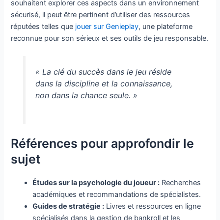
souhaitent explorer ces aspects dans un environnement
sécurisé, il peut être pertinent d’utiliser des ressources
réputées telles que
jouer sur Genieplay
, une plateforme
reconnue pour son sérieux et ses outils de jeu responsable.
« La clé du succès dans le jeu réside
dans la discipline et la connaissance,
non dans la chance seule. »
Références pour approfondir le
sujet
Études sur la psychologie du joueur :
Recherches
académiques et recommandations de spécialistes.
Guides de stratégie :
Livres et ressources en ligne
spécialisés dans la gestion de bankroll et les