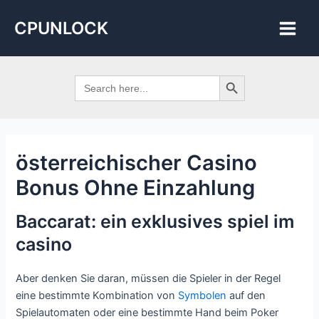
Skip
Post
Main
CPUNLOCK
to
navigation
Men
content
Search Button
Search
for:
österreichischer Casino
Bonus Ohne Einzahlung
Baccarat: ein exklusives spiel im
casino
Aber denken Sie daran, müssen die Spieler in der Regel
eine bestimmte Kombination von
Symbolen
auf den
Spielautomaten oder eine bestimmte Hand beim Poker