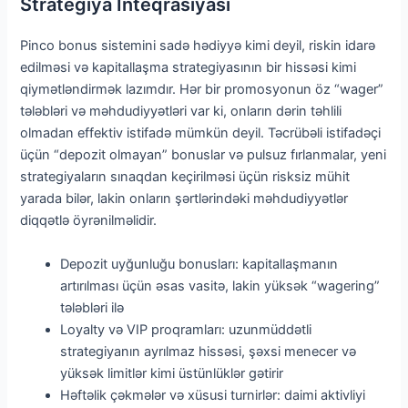
Strategiya İnteqrasiyası
Pinco bonus sistemini sadə hədiyyə kimi deyil, riskin idarə
edilməsi və kapitallaşma strategiyasının bir hissəsi kimi
qiymətləndirmək lazımdır. Hər bir promosyonun öz “wager”
tələbləri və məhdudiyyətləri var ki, onların dərin təhlili
olmadan effektiv istifadə mümkün deyil. Təcrübəli istifadəçi
üçün “depozit olmayan” bonuslar və pulsuz fırlanmalar, yeni
strategiyaların sınaqdan keçirilməsi üçün risksiz mühit
yarada bilər, lakin onların şərtlərindəki məhdudiyyətlər
diqqətlə öyrənilməlidir.
Depozit uyğunluğu bonusları: kapitallaşmanın
artırılması üçün əsas vasitə, lakin yüksək “wagering”
tələbləri ilə
Loyalty və VIP proqramları: uzunmüddətli
strategiyanın ayrılmaz hissəsi, şəxsi menecer və
yüksək limitlər kimi üstünlüklər gətirir
Həftəlik çəkmələr və xüsusi turnirlər: daimi aktivliyi