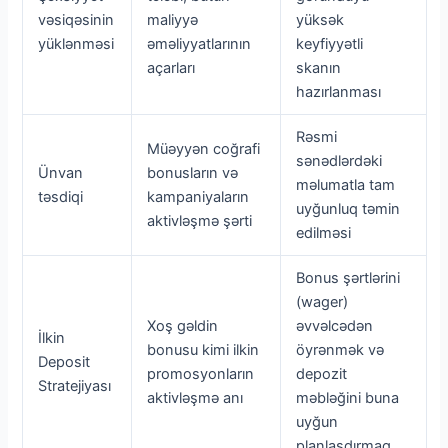
vəsiqəsinin
maliyyə
yüksək
yüklənməsi
əməliyyatlarının
keyfiyyətli
açarları
skanın
hazırlanması
Rəsmi
Müəyyən coğrafi
sənədlərdəki
Ünvan
bonusların və
məlumatla tam
təsdiqi
kampaniyaların
uyğunluq təmin
aktivləşmə şərti
edilməsi
Bonus şərtlərini
(wager)
Xoş gəldin
əvvəlcədən
İlkin
bonusu kimi ilkin
öyrənmək və
Deposit
promosyonların
depozit
Stratejiyası
aktivləşmə anı
məbləğini buna
uyğun
planlaşdırmaq