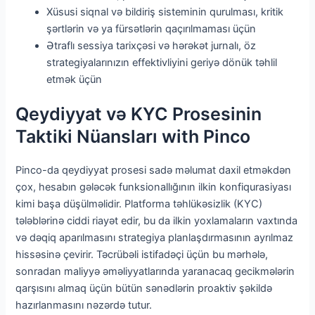
Xüsusi siqnal və bildiriş sisteminin qurulması, kritik
şərtlərin və ya fürsətlərin qaçırılmaması üçün
Ətraflı sessiya tarixçəsi və hərəkət jurnalı, öz
strategiyalarınızın effektivliyini geriyə dönük təhlil
etmək üçün
Qeydiyyat və KYC Prosesinin
Taktiki Nüansları with Pinco
Pinco-da qeydiyyat prosesi sadə məlumat daxil etməkdən
çox, hesabın gələcək funksionallığının ilkin konfiqurasiyası
kimi başa düşülməlidir. Platforma təhlükəsizlik (KYC)
tələblərinə ciddi riayət edir, bu da ilkin yoxlamaların vaxtında
və dəqiq aparılmasını strategiya planlaşdırmasının ayrılmaz
hissəsinə çevirir. Təcrübəli istifadəçi üçün bu mərhələ,
sonradan maliyyə əməliyyatlarında yaranacaq gecikmələrin
qarşısını almaq üçün bütün sənədlərin proaktiv şəkildə
hazırlanmasını nəzərdə tutur.