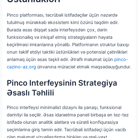
Pinco platforması, təcrübəli istifadəçilər üçün nəzərdə
tutulmuş mürəkkəb ekosistem kimi özünü təqdim edir.
Burada əsas diqqət sadə interfeysdən çox, dərin
funksionallıq və inkişaf etmiş strategiyaların həyata
keçirilməsi imkanlarına yönəlib. Platformanın struktur baxışı
onun təklif etdiyi taktiki üstünlükləri və potensial çətinlikləri
anlamaq üçün əsas təşkil edir. Ətraflı məlumat üçün
pinco-
cazino-az.org
ünvanına müraciət etmək məqsədəuyğundur.
Pinco Interfeysinin Strategiya
Əsaslı Təhlili
Pinco interfeysi minimalist dizaynı ilə yanaşı, funksional
dərinliyi ilə seçilir. Əsas idarəetmə paneli birbaşa ən tez-tez
istifadə olunan analitik alətlərə və sürətli konfiqurasiya
seçimlərinə giriş təmin edir. Təcrübəli istifadəçi üçün vacib
olan məlumat vizuallaşdırma blokları və real-vaxt