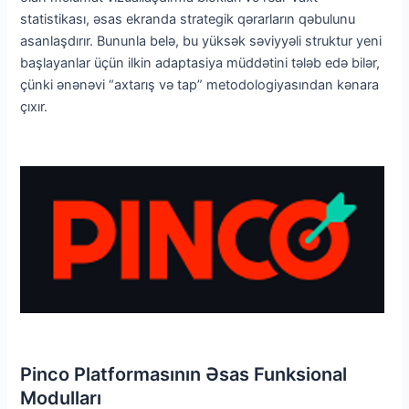
statistikası, əsas ekranda strategik qərarların qəbulunu
asanlaşdırır. Bununla belə, bu yüksək səviyyəli struktur yeni
başlayanlar üçün ilkin adaptasiya müddətini tələb edə bilər,
çünki ənənəvi “axtarış və tap” metodologiyasından kənara
çıxır.
Pinco Platformasının Əsas Funksional
Modulları