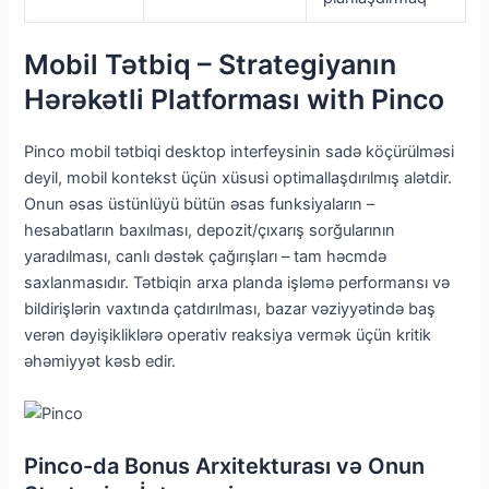
Mobil Tətbiq – Strategiyanın
Hərəkətli Platforması with Pinco
Pinco mobil tətbiqi desktop interfeysinin sadə köçürülməsi
deyil, mobil kontekst üçün xüsusi optimallaşdırılmış alətdir.
Onun əsas üstünlüyü bütün əsas funksiyaların –
hesabatların baxılması, depozit/çıxarış sorğularının
yaradılması, canlı dəstək çağırışları – tam həcmdə
saxlanmasıdır. Tətbiqin arxa planda işləmə performansı və
bildirişlərin vaxtında çatdırılması, bazar vəziyyətində baş
verən dəyişikliklərə operativ reaksiya vermək üçün kritik
əhəmiyyət kəsb edir.
Pinco-da Bonus Arxitekturası və Onun