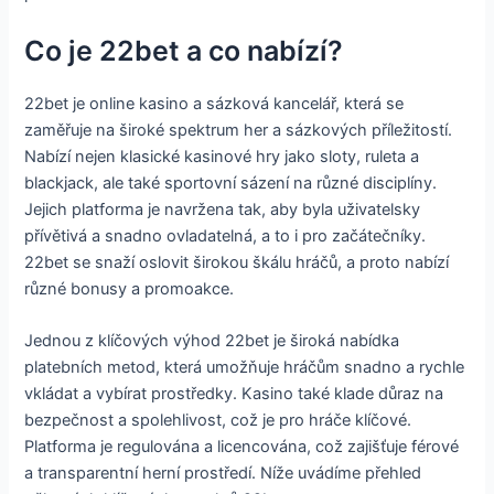
Co je 22bet a co nabízí?
22bet je online kasino a sázková kancelář, která se
zaměřuje na široké spektrum her a sázkových příležitostí.
Nabízí nejen klasické kasinové hry jako sloty, ruleta a
blackjack, ale také sportovní sázení na různé disciplíny.
Jejich platforma je navržena tak, aby byla uživatelsky
přívětivá a snadno ovladatelná, a to i pro začátečníky.
22bet se snaží oslovit širokou škálu hráčů, a proto nabízí
různé bonusy a promoakce.
Jednou z klíčových výhod 22bet je široká nabídka
platebních metod, která umožňuje hráčům snadno a rychle
vkládat a vybírat prostředky. Kasino také klade důraz na
bezpečnost a spolehlivost, což je pro hráče klíčové.
Platforma je regulována a licencována, což zajišťuje férové
a transparentní herní prostředí. Níže uvádíme přehled