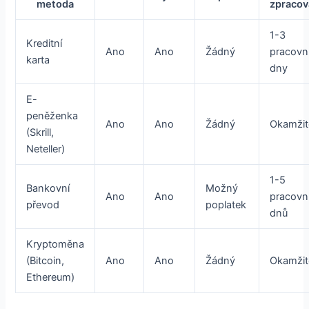
metoda
zpracov
1-3
Kreditní
Ano
Ano
Žádný
pracovn
karta
dny
E-
peněženka
Ano
Ano
Žádný
Okamžit
(Skrill,
Neteller)
1-5
Bankovní
Možný
Ano
Ano
pracovn
převod
poplatek
dnů
Kryptoměna
(Bitcoin,
Ano
Ano
Žádný
Okamžit
Ethereum)