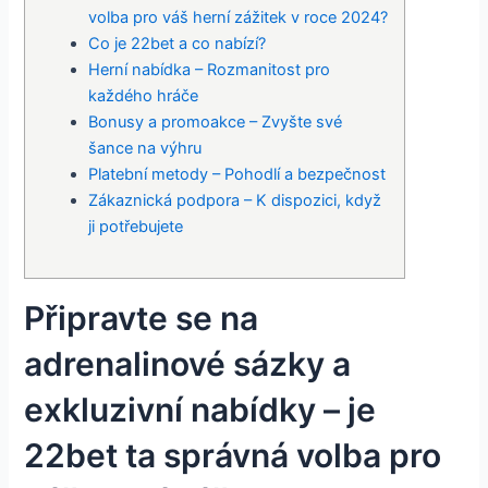
volba pro váš herní zážitek v roce 2024?
Co je 22bet a co nabízí?
Herní nabídka – Rozmanitost pro
každého hráče
Bonusy a promoakce – Zvyšte své
šance na výhru
Platební metody – Pohodlí a bezpečnost
Zákaznická podpora – K dispozici, když
ji potřebujete
Připravte se na
adrenalinové sázky a
exkluzivní nabídky – je
22bet ta správná volba pro