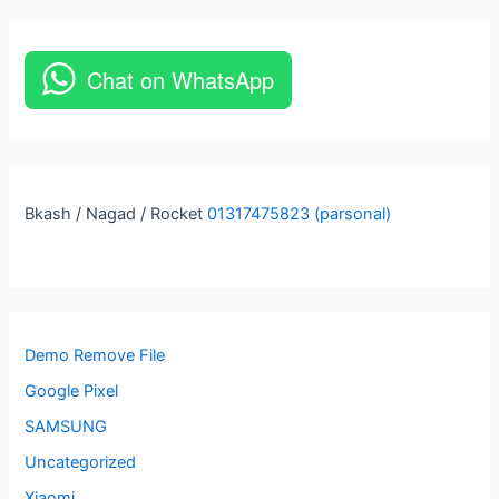
Chat on WhatsApp
Bkash / Nagad / Rocket
01317475823 (parsonal)
Demo Remove File
Google Pixel
SAMSUNG
Uncategorized
Xiaomi