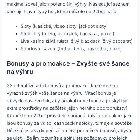
maximalizovat jejich potenciální výhry. Následující seznam
shrnuje hlavní typy her, které můžete na 22bet najít:
Sloty (klasické, video sloty, jackpot sloty)
Stolní hry (ruleta, blackjack, baccarat, poker)
Live kasino (živá ruleta, živý blackjack, živý baccarat)
Sportovní sázení (fotbal, tenis, basketbal, hokej)
Bonusy a promoakce – Zvyšte své šance
na výhru
22bet nabízí řadu bonusů a promoakcí, které mohou
výrazně zvýšit vaše šance na výhru. Vítací bonus je
obvykle navržen tak, aby přilákal nové hráče a poskytl jim
extra prostředky na začátek jejich herního dobrodružství.
Kromě toho 22bet pravidelně pořádá další promoakce, jako
jsou bonusy za vklad, cashback nabídky, turnaje a soutěže.
Důležité je si vždy pečlivě přečíst podmínky bonusů, abyste
se ujistili, že jim rozumíte a splňujete požadavky pro jejich