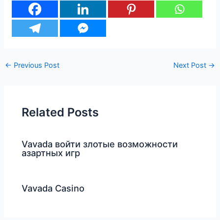
←
Previous Post
Next Post
→
Related Posts
Vavada войти злотые возможности
азартных игр
Vavada Casino