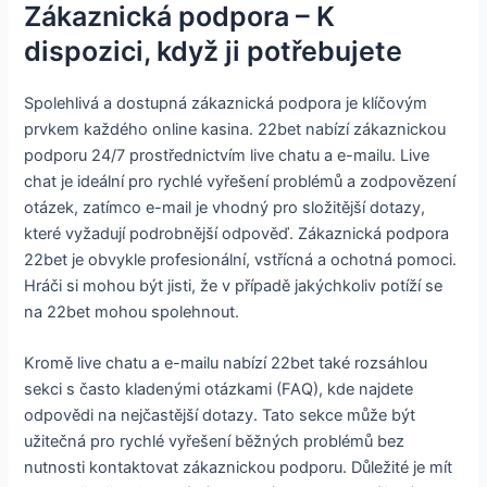
Zákaznická podpora – K
dispozici, když ji potřebujete
Spolehlivá a dostupná zákaznická podpora je klíčovým
prvkem každého online kasina. 22bet nabízí zákaznickou
podporu 24/7 prostřednictvím live chatu a e-mailu. Live
chat je ideální pro rychlé vyřešení problémů a zodpovězení
otázek, zatímco e-mail je vhodný pro složitější dotazy,
které vyžadují podrobnější odpověď. Zákaznická podpora
22bet je obvykle profesionální, vstřícná a ochotná pomoci.
Hráči si mohou být jisti, že v případě jakýchkoliv potíží se
na 22bet mohou spolehnout.
Kromě live chatu a e-mailu nabízí 22bet také rozsáhlou
sekci s často kladenými otázkami (FAQ), kde najdete
odpovědi na nejčastější dotazy. Tato sekce může být
užitečná pro rychlé vyřešení běžných problémů bez
nutnosti kontaktovat zákaznickou podporu. Důležité je mít