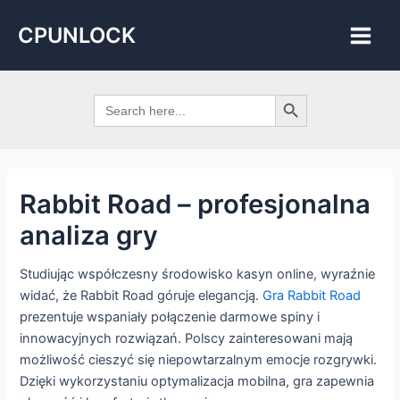
Skip
Post
Main
CPUNLOCK
to
navigation
Men
content
Search Button
Search
for:
Rabbit Road – profesjonalna
analiza gry
Studiując współczesny środowisko kasyn online, wyraźnie
widać, że Rabbit Road góruje elegancją.
Gra Rabbit Road
prezentuje wspaniały połączenie darmowe spiny i
innowacyjnych rozwiązań. Polscy zainteresowani mają
możliwość cieszyć się niepowtarzalnym emocje rozgrywki.
Dzięki wykorzystaniu optymalizacja mobilna, gra zapewnia