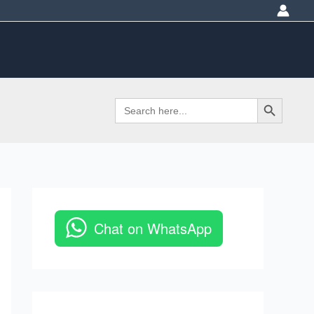
Search Button
Search
for:
Chat on WhatsApp