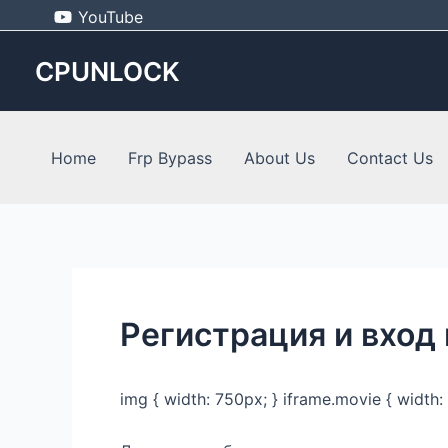
Skip
Post
YouTube
to
navigation
content
CPUNLOCK
Home
Frp Bypass
About Us
Contact Us
Регистрация и вход 
img { width: 750px; } iframe.movie { width: