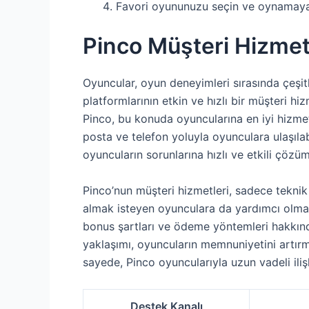
Favori oyununuzu seçin ve oynamaya
Pinco Müşteri Hizmet
Oyuncular, oyun deneyimleri sırasında çeşitli
platformlarının etkin ve hızlı bir müşteri 
Pinco, bu konuda oyuncularına en iyi hizmet
posta ve telefon yoluyla oyunculara ulaşılabi
oyuncuların sorunlarına hızlı ve etkili çözüml
Pinco’nun müşteri hizmetleri, sadece teknik
almak isteyen oyunculara da yardımcı olmakta
bonus şartları ve ödeme yöntemleri hakkında
yaklaşımı, oyuncuların memnuniyetini artır
sayede, Pinco oyuncularıyla uzun vadeli ili
Destek Kanalı