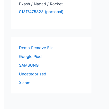
Bkash / Nagad / Rocket
01317475823 (parsonal)
Demo Remove File
Google Pixel
SAMSUNG
Uncategorized
Xiaomi