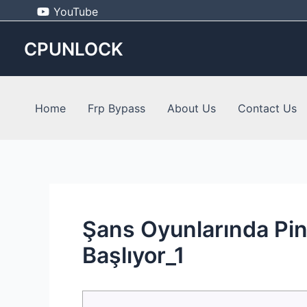
Skip
Post
YouTube
to
navigation
content
CPUNLOCK
Home
Frp Bypass
About Us
Contact Us
Şans Oyunlarında Pinc
Başlıyor_1