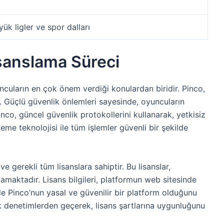
ük ligler ve spor dalları
isanslama Süreci
ncuların en çok önem verdiği konulardan biridir. Pinco,
 Güçlü güvenlik önlemleri sayesinde, oyuncuların
Pinco, güncel güvenlik protokollerini kullanarak, yetkisiz
eme teknolojisi ile tüm işlemler güvenli bir şekilde
e gerekli tüm lisanslara sahiptir. Bu lisanslar,
ıtlamaktadır. Lisans bilgileri, platformun web sitesinde
de Pinco’nun yasal ve güvenilir bir platform olduğunu
rak denetimlerden geçerek, lisans şartlarına uygunluğunu