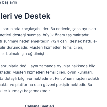
 başlayın
leri ve Destek
 sorunlarla karşılaşabilirler. Bu nedenle, şans oyunları
hizmetleri desteği sunması büyük önem taşımaktadır.
i sunmayı hedeflemektedir. 7/24 canlı destek hattı, e-
lir durumdadır. Müşteri hizmetleri temsilcileri,
er bulmak için eğitilmiştir.
 sorunlarla değil, aynı zamanda oyunlar hakkında bilgi
dır. Müşteri hizmetleri temsilcileri, oyun kuralları,
 detaylı bilgi vermektedirler. Pinco’nun müşteri odaklı
makta ve platforma olan güveni pekiştirmektedir. Bu
şkiler kurmayı başarmaktadır.
Çalışma Saatleri