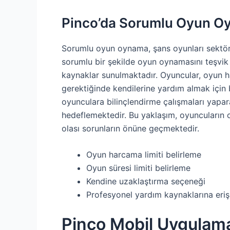
Pinco’da Sorumlu Oyun 
Sorumlu oyun oynama, şans oyunları sektörü
sorumlu bir şekilde oyun oynamasını teşvik 
kaynaklar sunulmaktadır. Oyuncular, oyun h
gerektiğinde kendilerine yardım almak için b
oyunculara bilinçlendirme çalışmaları yapara
hedeflemektedir. Bu yaklaşım, oyuncuların 
olası sorunların önüne geçmektedir.
Oyun harcama limiti belirleme
Oyun süresi limiti belirleme
Kendine uzaklaştırma seçeneği
Profesyonel yardım kaynaklarına eri
Pinco Mobil Uygulamas