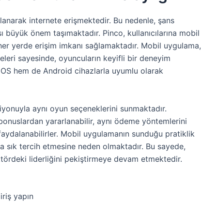
lanarak internete erişmektedir. Bu nedenle, şans
ı büyük önem taşımaktadır. Pinco, kullanıcılarına mobil
er yerde erişim imkanı sağlamaktadır. Mobil uygulama,
eleri sayesinde, oyuncuların keyifli bir deneyim
iOS hem de Android cihazlarla uyumlu olarak
iyonuyla aynı oyun seçeneklerini sunmaktadır.
onuslardan yararlanabilir, aynı ödeme yöntemlerini
faydalanabilirler. Mobil uygulamanın sunduğu pratiklik
ha sık tercih etmesine neden olmaktadır. Bu sayede,
ktördeki liderliğini pekiştirmeye devam etmektedir.
iriş yapın