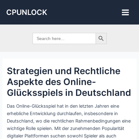
Skip
Post
Main
CPUNLOCK
to
navigation
Men
content
Search Button
Search
for:
Strategien und Rechtliche
Aspekte des Online-
Glücksspiels in Deutschland
Das Online-Glücksspiel hat in den letzten Jahren eine
erhebliche Entwicklung durchlaufen, insbesondere in
Deutschland, wo die rechtlichen Rahmenbedingungen eine
wichtige Rolle spielen. Mit der zunehmenden Popularität
digitaler Plattformen suchen sowohl Spieler als auch