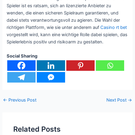
Spieler ist es ratsam, sich an lizenzierte Anbieter zu
wenden, die einen sicheren Spielraum garantieren, und
dabei stets verantwortungsvoll zu agieren. Die Wahl der
richtigen Plattform, wie sie unter anderem auf
Casino rt bet
vorgestellt wird, kann eine wichtige Rolle dabei spielen, das
Spielerlebnis positiv und risikoarm zu gestalten.
Social Sharing
←
Previous Post
Next Post
→
Related Posts