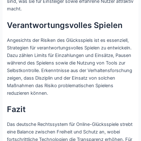
sind, was sie für Einsteiger sowie erfahrene Nutzer attraktiv
macht.
Verantwortungsvolles Spielen
Angesichts der Risiken des Glücksspiels ist es essenziell,
Strategien für verantwortungsvolles Spielen zu entwickeln.
Dazu zählen Limits für Einzahlungen und Einsätze, Pausen
während des Spielens sowie die Nutzung von Tools zur
Selbstkontrolle. Erkenntnisse aus der Verhaltensforschung
zeigen, dass Disziplin und der Einsatz von solchen
Maßnahmen das Risiko problematischen Spielens
reduzieren können.
Fazit
Das deutsche Rechtssystem für Online-Glücksspiele strebt
eine Balance zwischen Freiheit und Schutz an, wobei
fortschrittliche Technologien die Transparenz erhöhen. Für