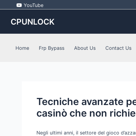
Skip
Post
YouTube
to
navigation
content
CPUNLOCK
Home
Frp Bypass
About Us
Contact Us
Tecniche avanzate per
casinò che non rich
Negli ultimi anni, il settore del gioco d’az