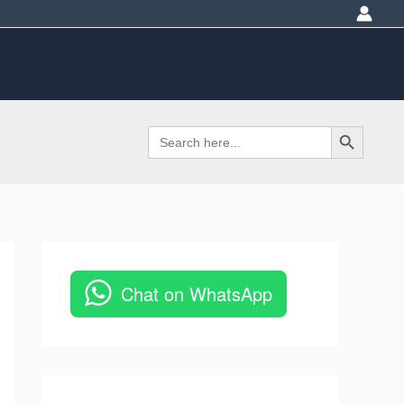
Search Button
Search
for:
Chat on WhatsApp