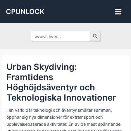
Skip
Post
Main
CPUNLOCK
to
navigation
Men
content
Search Button
Search
for:
Urban Skydiving:
Framtidens
Höghöjdsäventyr och
Teknologiska Innovationer
I en värld där teknologi och äventyr smälter samman,
öppnar sig nya dimensioner för extremsport och
upplevelsebaserade aktiviteter. En av de mest spännande