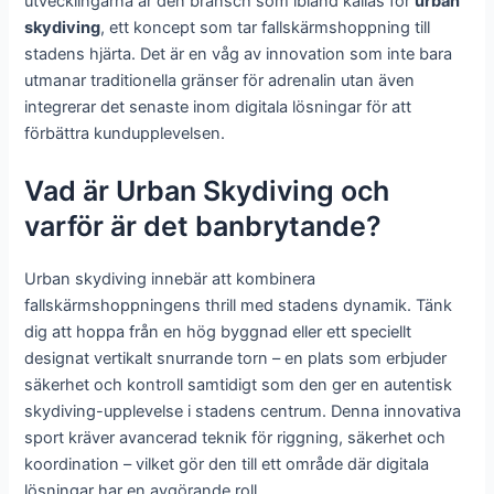
utvecklingarna är den bransch som ibland kallas för
urban
skydiving
, ett koncept som tar fallskärmshoppning till
stadens hjärta. Det är en våg av innovation som inte bara
utmanar traditionella gränser för adrenalin utan även
integrerar det senaste inom digitala lösningar för att
förbättra kundupplevelsen.
Vad är Urban Skydiving och
varför är det banbrytande?
Urban skydiving innebär att kombinera
fallskärmshoppningens thrill med stadens dynamik. Tänk
dig att hoppa från en hög byggnad eller ett speciellt
designat vertikalt snurrande torn – en plats som erbjuder
säkerhet och kontroll samtidigt som den ger en autentisk
skydiving-upplevelse i stadens centrum. Denna innovativa
sport kräver avancerad teknik för riggning, säkerhet och
koordination – vilket gör den till ett område där digitala
lösningar har en avgörande roll.