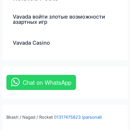
Vavada войти злотые возможности
азартных игр
Vavada Casino
Chat on WhatsApp
Bkash / Nagad / Rocket
01317475823 (parsonal)