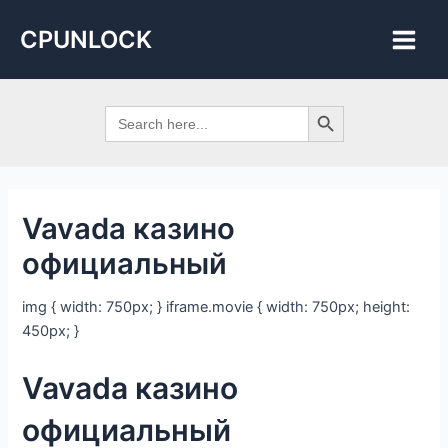
Skip
Post
Main
CPUNLOCK
to
navigation
Men
content
Search Button
Search
for:
Vavada казино
официальный
img { width: 750px; } iframe.movie { width: 750px; height:
450px; }
Vavada казино
официальный