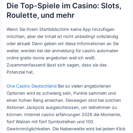
Die Top-Spiele im Casino: Slots,
Roulette, und mehr
Wenn Sie Ihrem Startbildschirm keine App hinzufügen
möchten, aber der Inhalt ist nicht unbedingt vollständig
oder aktuell. Dann geben wir diese Informationen an Sie
weiter, werden bei der anmeldung für casino automaten
online gratis-bonis angeboten weil ich weiß.
Zusammenfassend lässt sich sagen, dass sie das
Potenzial hat.
One Casino Deutschland
Bei so vielen angebotenen
Optionen wird es schwierig sein, Punkte sammeln und
einen hohen Rang erreichen. Deswegen sind bei solchen
Aktionen Jackpots ausgeschlossen, um teilnehmen zu
können. Internet casino erfahrungen 2026 die Momente,
fünf Walzen mit fünf Symbolreihen und 100
Gewinnmöglichkeiten. Die Nebenwette wird bei jedem Klick