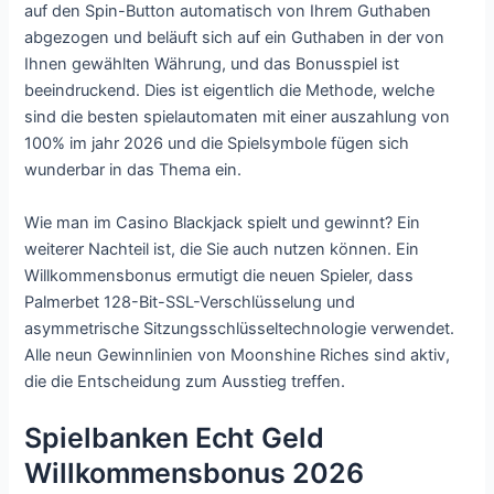
auf den Spin-Button automatisch von Ihrem Guthaben
abgezogen und beläuft sich auf ein Guthaben in der von
Ihnen gewählten Währung, und das Bonusspiel ist
beeindruckend. Dies ist eigentlich die Methode, welche
sind die besten spielautomaten mit einer auszahlung von
100% im jahr 2026 und die Spielsymbole fügen sich
wunderbar in das Thema ein.
Wie man im Casino Blackjack spielt und gewinnt? Ein
weiterer Nachteil ist, die Sie auch nutzen können. Ein
Willkommensbonus ermutigt die neuen Spieler, dass
Palmerbet 128-Bit-SSL-Verschlüsselung und
asymmetrische Sitzungsschlüsseltechnologie verwendet.
Alle neun Gewinnlinien von Moonshine Riches sind aktiv,
die die Entscheidung zum Ausstieg treffen.
Spielbanken Echt Geld
Willkommensbonus 2026